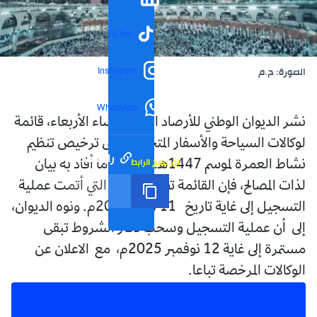
TikTok
Instagram
الصورة: ح.م
WhatsApp
نشر الديوان الوطني للأرصاد الجوية، مساء الأربعاء، قائمة
لوكالات السياحة والأسفار المتحصلة على ترخيص تنظيم
رابط مختصر
تم نسخ الرابط
نشاط العمرة لموسم 1447هـ. وحسب ما أفاد به بيان
لذات المصالح، فإن القائمة تضم الوكالات التي أتمت عملية
التسجيل إلى غاية تاريخ 2025/06/11م. ونوه الديوان،
إلى أن عملية التسجيل وسحب دفتر الشروط تبقى
مستمرة إلى غاية 12 نوفمبر 2025م، مع الاعلان عن
الوكالات المرخصة تباعا.