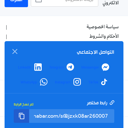
اشتراك
الالكتروني
سياسة الخصوصية
الأحكام والشروط
الإشهار
التواصل الاجتماعي
اتصل بنا
من نحن
LinkedIn
Telegram
Messenger
WhatsApp
Instagram
TikTok
Twitter
TikTok
YouTube
Facebook
رابط مختصر
تم نسخ الرابط
RSS
Tel : +213(0)023 31 69 04 - eMail :
info@elkhabar.com