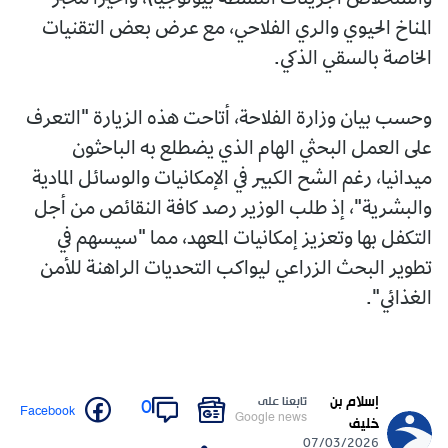
المناخ الحيوي والري الفلاحي، مع عرض بعض التقنيات
الخاصة بالسقي الذكي.
وحسب بيان وزارة الفلاحة، أتاحت هذه الزيارة "التعرف
على العمل البحثي الهام الذي يضطلع به الباحثون
ميدانيا، رغم الشح الكبير في الإمكانيات والوسائل المادية
والبشرية"، إذ طلب الوزير رصد كافة النقائص من أجل
التكفل بها وتعزيز إمكانيات المعهد، مما "سيسهم في
تطوير البحث الزراعي ليواكب التحديات الراهنة للأمن
الغذائي".
إسلام بن
تابعنا على
0
Facebook
Google news
خليف
07/03/2026