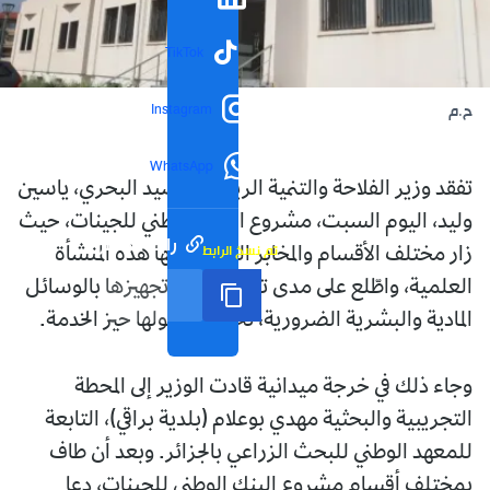
TikTok
Instagram
ح.م
WhatsApp
تفقد وزير الفلاحة والتنمية الريفية والصيد البحري، ياسين
وليد، اليوم السبت، مشروع البنك الوطني للجينات، حيث
رابط مختصر
تم نسخ الرابط
زار مختلف الأقسام والمخابر التي تتضمّنها هذه المنشأة
العلمية، واطّلع على مدى تقدُّم عملية تجهيزها بالوسائل
المادية والبشرية الضرورية، تحسُّبًا لدخولها حيز الخدمة.
وجاء ذلك في خرجة ميدانية قادت الوزير إلى المحطة
التجريبية والبحثية مهدي بوعلام (بلدية براقي)، التابعة
للمعهد الوطني للبحث الزراعي بالجزائر. وبعد أن طاف
بمختلف أقسام مشروع البنك الوطني للجينات، دعا