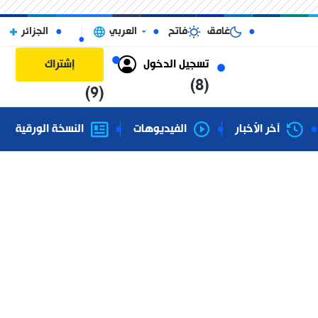
غامق
فاتح
العربي
الجزائر
تسجيل الدخول
إشتراك
(8)
(9)
آخر الأخبار
الفيديوهات
النسخة الورقية