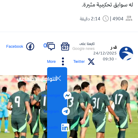
له سوابق تحكيمية مثيرة.
4904
2:14 دقيقة
تابعنا على
0
Facebook
ق.ر
Google news
24/12/2025
- 09:30
More
Twitter
التواصل الاجتماعي
Messenger
Telegram
LinkedIn