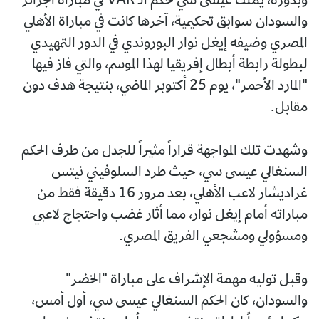
وبدوره، يملك عيسى سي حكم الـ VAR في مباراة الجزائر
والسودان سوابق تحكيمية، آخرها كانت في مباراة الأهلي
المصري وضيفه إيغل نوار البوروندي في الدور التمهيدي
لبطولة رابطة أبطال إفريقيا لهذا الموسم، والتي فاز فيها
"المارد الأحمر"، يوم 25 أكتوبر الماضي، بنتيجة هدف دون
مقابل.
وشهدت تلك المواجهة قراراً مثيراً للجدل من طرف الحكم
السنغالي عيسى سي، حيث طرد السلوفيني نيتس
غراديشار لاعب الأهلي، بعد مرور 16 دقيقة فقط من
مباراته أمام إيغل نوار، مما أثار غضب واحتجاج لاعبي
ومسؤولي ومشجعي الفريق المصري.
وقبل توليه مهمة الإشراف على مباراة "الخضر"
والسودان، كان الحكم السنغالي عيسى سي، أول أمس،