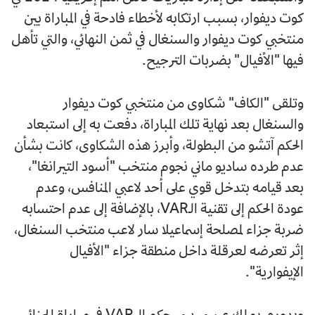
كوت ديفوار، بسبب ارتكابه لأخطاء فادحة في المباراة بين
منتخبي كوت ديفوار والسنغال في ثمن النهائي، والتي تأهل
فيها "الأفيال" بضربات الترجيح.
وتلقى "الكاف" شكاوى من منتخبي كوت ديفوار
والسنغال بعد نهاية تلك المباراة، دفعت به إلى استبعاد
الحكم آتشو من البطولة، وأبرز هذه الشكاوى، كانت بشأن
عدم طرده ساديو ماني نجوم منتخب "أسود التيرانغا"،
بعد قيامه بتدخل قوي على أحد لاعبي المنافس، وعدم
عودة الحكم إلى تقنية الـVAR، بالإضافة إلى عدم احتسابه
ضربة جزاء لمصلحة إسماعيلا سار لاعب منتخب السنغال،
إثر تعرضه لعرقلة داخل منطقة جزاء "الأفيال
الإيفوارية".