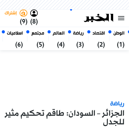
السبت 24 صفر 1448 الموافق ل 08
غامق
فاتح
العربي
أغسطس 2026
الجزائر
إشتراك
(9)
(8)
الوطن
اقتصاد
رياضة
العالم
مجتمع
اسلاميات
(6)
(5)
(4)
(3)
(2)
(1)
رياضة
الجزائر – السودان: طاقم تحكيم مثير
للجدل