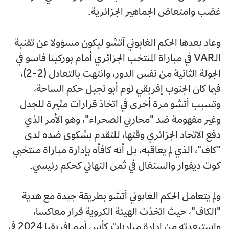
غضب وامتعاض الجماهير الجزائرية.
وعاد بعدها الحكم الغابوني آتشو ليكون مسؤولا عن تقنية
الـVAR في مباراة المنتخب الجزائري أمام بوركينا فاسو في
الجولة الثانية من نفس الدور، وانتهت بالتعادل (2-2)،
فيما كان الجنوب إفريقي توم أبو نجيل حكم الساحة،
وتسبب آتشو مرة أخرى في اتخاذ قرارات مثيرة للجدل
وغير مفهومة ضد "محاربي الصحراء"، وهو الأمر الذي
دفع الاتحاد الجزائري وقتها، للتقدم بشكوى ضده لدى
"كاف"، الذي لم يعاقبه، بل أنه كافأه بإدارة مباراة منتخبي
كوت ديفوار والسنغال في ثمن النهائي كحكم رئيسي.
ولم يتعامل الحكم الغابوني آتشو بطريقة جيدة مع هدية
"الكاف"، حيث اتخذت الهيئة الكروية قرار معاكسا،
واستبعدته من إدارة مباريات كأس أمم إفريقيا 2024 في