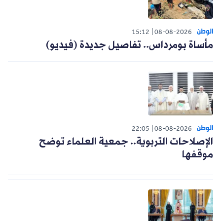
الوطن
15:12
08-08-2026
مأساة بومرداس.. تفاصيل جديدة (فيديو)
الوطن
22:05
08-08-2026
الإصلاحات التربوية.. جمعية العلماء توضح
موقفها