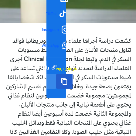
TikTok
Instagram
كشفت دراسة أجراها علماء من الهند وبريطانيا فوائد
WhatsApp
تناول منتجات الألبان على الصحة، وضبط مستويات
السكر في الدم. وتبعا لمجلة Clinical Nutrition أجرى
رابط مختصر
العلماء الدراسة لتحديد أنواع الأطعمة التي تساعد على
تم نسخ الرابط
ضبط مستويات السكر في الدم، وشملت 30 شخصا بالغا
يتمتعون بصحة جيدة. وخلال الدراسة تم تقسيم المشاركين
لمجموعتين: مجموعة خضعت لمدة أسبوعين لنظام غذائي
يحتوي على أطعمة نباتية إلى جانب منتجات الألبان،
والمجموعة الثانية خضعت لمدة أسبوعين أيضا لنظام
غذائي يحتوي على المنتجات النباتية فقط وبدائل الحليب
النباتية مثل حليب الصويا. وكلا النظامين الغذائيين كانا