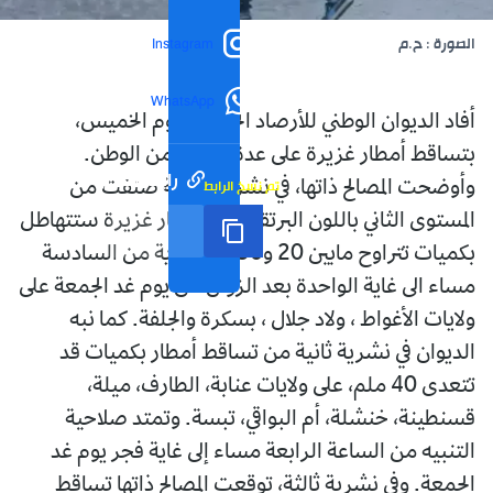
الصورة : ح.م
Instagram
WhatsApp
أفاد الديوان الوطني للأرصاد الجوية، اليوم الخميس،
بتساقط أمطار غزيرة على عدة ولايات من الوطن.
رابط مختصر
تم نسخ الرابط
وأوضحت المصالح ذاتها، في نشرية خاصة صنفت من
المستوى الثاني باللون البرتقالي، أن أمطار غزيرة ستتهاطل
بكميات تتراوح مابين 20 و30 ملم بداية من السادسة
مساء الى غاية الواحدة بعد الزوال من يوم غد الجمعة على
ولايات الأغواط ، ولاد جلال ، بسكرة والجلفة. كما نبه
الديوان في نشرية ثانية من تساقط أمطار بكميات قد
تتعدى 40 ملم، على ولايات عنابة، الطارف، ميلة،
قسنطينة، خنشلة، أم البواقي، تبسة. وتمتد صلاحية
التنبيه من الساعة الرابعة مساء إلى غاية فجر يوم غد
الجمعة. وفي نشرية ثالثة، توقعت المصالح ذاتها تساقط