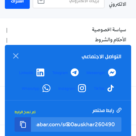
اشتراك
الالكتروني
سياسة الخصوصية
الأحكام والشروط
الإشهار
التواصل الاجتماعي
اتصل بنا
من نحن
LinkedIn
Telegram
Messenger
WhatsApp
Instagram
TikTok
Twitter
TikTok
YouTube
Facebook
رابط مختصر
تم نسخ الرابط
RSS
Tel : +213(0)023 31 69 04 - eMail :
info@elkhabar.com