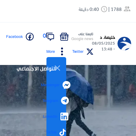
1788
0:40 دقيقة
تابعنا على
0
Facebook
خليصة. د
Google news
08/05/2025
- 13:48
More
Twitter
التواصل الاجتماعي
Messenger
Telegram
LinkedIn
TikTok