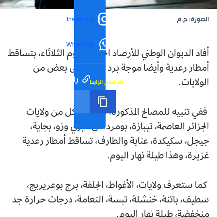
الصورة: ح.م
Instagram
WhatsApp
أفاد الديوان الوطني للأرصاد الجوية، اليوم الثلاثاء، بتساقط
أمطار رعدية وأيضا موجة برد شديد على بعض من
رابط مختصر
تم نسخ الرابط
الولايات.
ففي تنبيه للمصالح المذكورة، ستشهد كل من ولايات
الجزائر العاصمة، تيبازة، بومرداس، تيزي وزو، بجاية،
جيجل، سكيكدة، عنابة والطارف، تساقط أمطار رعدية
غزيرة، وهذا طيلة نهار اليوم.
كما ستعرف ولايات، الأغواط، الجلفة، برج بوعريريج،
سطيف، باتنة، خنشلة، تبسة، النعامة، درجات حرارة جد
منخفضة، طيلة نهار اليوم.