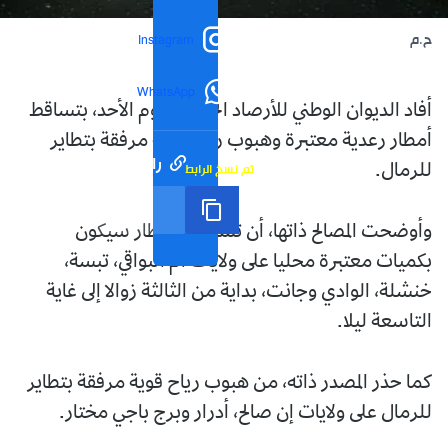
ح.م
Instagram
WhatsApp
أفاد الديوان الوطني للأرصاد الجوية، اليوم الأحد، بتساقط
أمطار رعدية معتبرة وهبوب رياح قوية مرفقة بتطاير
رابط مختصر
تم نسخ الرابط
للرمال.
وأوضحت المصالح ذاتها، أن تساقط الأمطار سيكون
بكميات معتبرة محليا على ولايات أم البواقي، تبسة،
خنشلة، الوادي وجانت، بداية من الثالثة زوالا إلى غاية
التاسعة ليلا.
كما حذر المصدر ذاته، من هبوب رياح قوية مرفقة بتطاير
للرمال على ولايات إن صالح، أدرار وبرج باجي مختار.