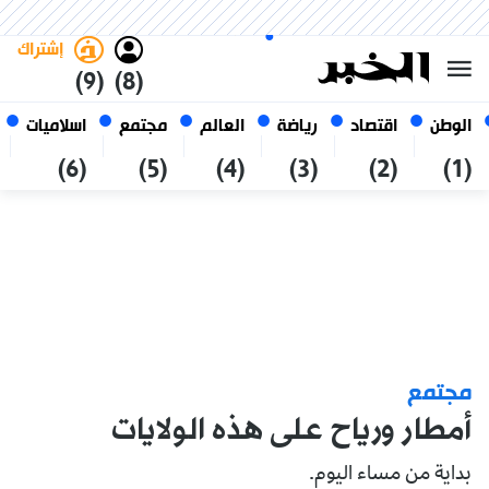
السبت 24 صفر 1448 الموافق ل 08
غامق
فاتح
العربي
أغسطس 2026
الجزائر
إشتراك
(9)
(8)
الوطن
اقتصاد
رياضة
العالم
مجتمع
اسلاميات
(6)
(5)
(4)
(3)
(2)
(1)
مجتمع
أمطار ورياح على هذه الولايات
بداية من مساء اليوم.