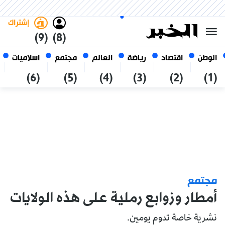
الخميس 22 صفر 1448 الموافق ل
غامق
فاتح
العربي
06 أغسطس 2026
الجزائر
إشتراك
(9)
(8)
الوطن
اقتصاد
رياضة
العالم
مجتمع
اسلاميات
(6)
(5)
(4)
(3)
(2)
(1)
مجتمع
أمطار وزوابع رملية على هذه الولايات
نشرية خاصة تدوم يومين.