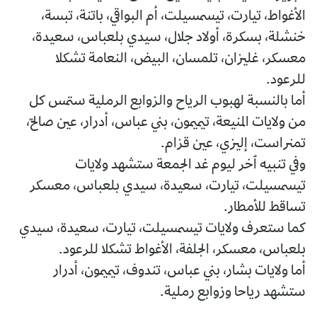
الأغواط، تيارت، تيسمسيلت، أم البواقي، باتنة، تبسة،
خنشلة، بسكرة، أولاد جلال، سيدي بلعباس، سعيدة،
معسكر، غليزان، تلمسان، البيض، النعامة تشكلا
للرعود.
أما بالنسبة لهبوب الرياح والزوابع الرملية ستمس كل
من ولايات المنيعة، تيميمون، بني عباس، أدرار، عين صالحّ،
تمنراست، إليزي، عين قزام.
وفي تنبيه ٱخر ليوم غد الجمعة ستشهد ولايات
تيسمسيلت، تيارت، سعيدة، سيدي بلعباس، معسكر
تساقط للأمطار.
كما ستعرف ولايات تيسمسيلت، تيارت، سعيدة، سيدي
بلعباس، معسكر، الجلفة، الأغواط تشكلا للرعود.
أما ولايات بشار، بني عباس، تندوف، تيميمون، أدرار
ستشهد رياحا وزوابع رملية.