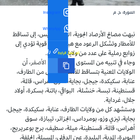
الصورة: ح. م
Instagram
WhatsApp
نبهت مصالح الأرصاد الجوية، اليوم الخميس، إلى تساقط
للأمطار وتشكل الرعود مع هبوب رياح قوية تؤدي إلى
رابط مختصر
تم نسخ الرابط
زوابع رملية على عدد من ولايات الوطن.
وجاء في تنبيه من المستوى الأول باللون الأصفر، أن
الولايات المعنية بتساقط للأمطار هي كل من الطارف،
عنابة، سكيكدة، جيجل، بجاية، سوق أهراس، قالمة،
قسنطينة، تبسة، خنشلة، البواقي، باتنة، بسكرة، أولاد
جلال، غرداية.
وستشهد كل من ولايات الطارف، عنابة، سكيكدة، جيجل،
بجاية، تيزي وزو، بومرداس، الجزائر، تيبازة، سوق
أهراس، قالمة، قسنطينة، ميلة، سطيف، برج بوعريريج،
البويرة، المدية، البليدة، عين الدفلى، المسيلة، الجلفة،