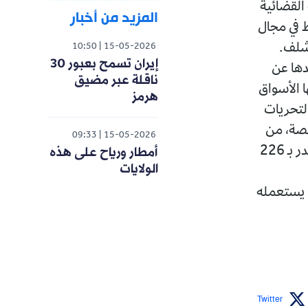
القضائية
المزيد من أخبار
 في مجال
لشلف.
10:50
15-05-2026
إيران تسمح بعبور 30
دها عن
ناقلة عبر مضيق
ا الأسواق
هرمز
لتحريات
تصة، من
09:33
15-05-2026
أمطار ورياح على هذه
توقيف المشتبه في حالة تلبس بحيازة مبلغ مالي مزور من العملة الوطنية يقدر بـ 226
الولايات
 يستعمله
Twitter