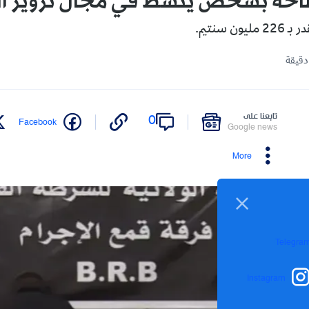
طاحة بشخص ينشط في مجال تزوير ال
ن سنتيم.
تابعنا على
0
Facebook
Google news
More
Telegra
Instagram