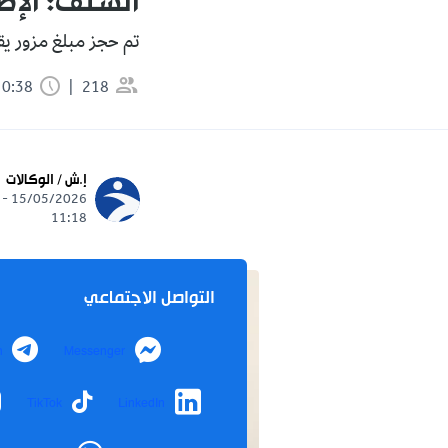
الشلف: الإ
تم حجز مبلغ مزور يقدر بـ 226 مليو
218
0:38 دقيقة
إ.ش / الوكالات
15/05/2026 -
11:18
التواصل الاجتماعي
m
Messenger
TikTok
LinkedIn