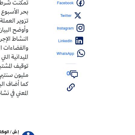
Facebook
تمكنت شرطة ا
بحر الأسبوع 
Twitter
تزوير العملة 
Instagram
وأوضح البيان
النشاط الإجر
LinkedIn
والفضاءات ال
WhatsApp
الميدانية ال
0
مليون سنتيم متمثل في 1130 ورقة
كما أضاف ال
المعني في نشا
إ.ش / الوكا