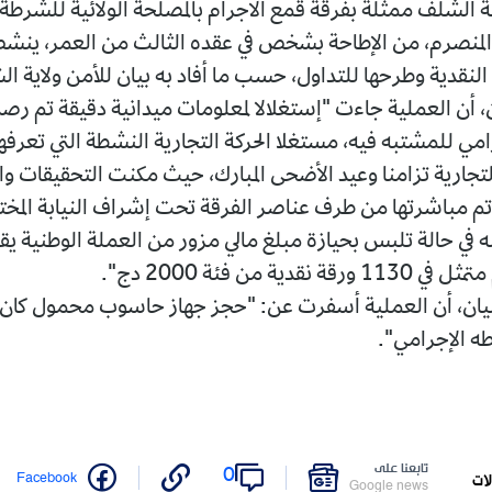
لشلف ممثلة بفرقة قمع الاجرام بالمصلحة الولائية للشرطة 
المنصرم، من الإطاحة بشخص في عقده الثالث من العمر، ينشط
النقدية وطرحها للتداول، حسب ما أفاد به بيان للأمن ولاية ا
، أن العملية جاءت "إستغلالا لمعلومات ميدانية دقيقة تم رص
امي للمشتبه فيه، مستغلا الحركة التجارية النشطة التي تعرفه
تجارية تزامنا وعيد الأضحى المبارك، حيث مكنت التحقيقات وا
تي تم مباشرتها من طرف عناصر الفرقة تحت إشراف النيابة المخ
 نقدية من فئة 2000 دج".
بيان، أن العملية أسفرت عن: "حجز جهاز حاسوب محمول كان
طه الإجرامي".
تابعنا على
0
Facebook
لات
Google news