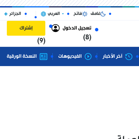
غامق
فاتح
العربي
الجزائر
تسجيل الدخول
إشتراك
(8)
(9)
آخر الأخبار
الفيديوهات
النسخة الورقية