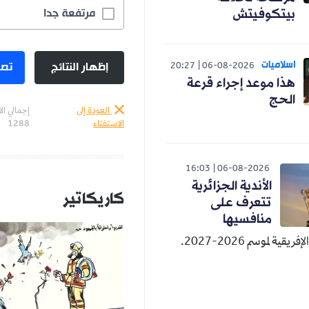
مرتفعة جدا
بيتكوفيتش
اسلاميات
إظهار النتائج
تصو
20:27
06-08-2026
هذا موعد إجراء قرعة
الحج
العودة إلى
إجمالي ال
الاستفتاء
1288
16:03
06-08-2026
الأندية الجزائرية
كاريكاتير
تتعرف على
منافسيها
قية لموسم 2026-2027.