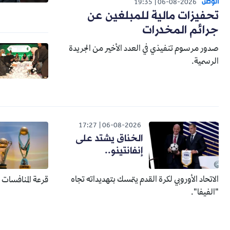
الوطن
19:35
06-08-2026
تحفيزات مالية للمبلغين عن
جرائم المخدرات
صدور مرسوم تنفيذي في العدد الأخير من الجريدة
الرسمية.
17:27
06-08-2026
الخناق يشتد على
إنفانتينو..
الاتحاد الأوروبي لكرة القدم يتمسك بتهديداته تجاه
قرعة المنافسات الإفري
"الفيفا".