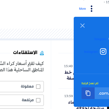
15/05/2026 -
More
Telegram
الاستفتاءات
Instagram
كيف تقيّم أسعار كراء ال
الوطن
15:40
06-08-2026
المناطق الساحلية هذا ا
حنون تدخل على خط
الجدل حول الفلسفة
تم نسخ الرابط
معقولة
رياضة
13:59
06-08-2026
مرتفعة
رسميا.. ثلاثة أسماء
مرشحة لخلافة