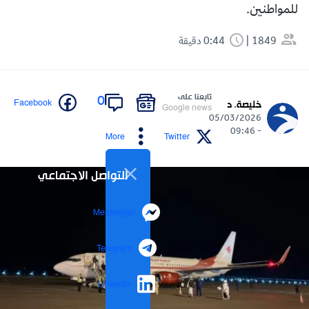
للمواطنين.
1849
0:44 دقيقة
تابعنا على
0
Facebook
خليصة. د
Google news
05/03/2026
- 09:46
More
Twitter
التواصل الاجتماعي
Messenger
Telegram
LinkedIn