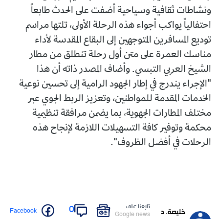
ونشاطات ثقافية وسياحية أضفت على الحدث طابعاً
احتفالياً يواكب أجواء هذه الرحلة الأولى، تلتها مراسم
توديع المسافرين المتوجهين إلى البقاع المقدسة لأداء
مناسك العمرة على متن أول رحلة تنطلق من مطار
الشيخ العربي التبسي. وأضاف المصدر ذاته أن هذا
"الإجراء يندرج في إطار الجهود الرامية إلى تحسين نوعية
الخدمات المقدمة للمواطنين، وتعزيز الربط الجوي عبر
مختلف المطارات الجهوية، بما يضمن مرافقة تنظيمية
محكمة وتوفير كافة التسهيلات اللازمة لإنجاح هذه
الرحلات في أفضل الظروف".
تابعنا على
0
Facebook
خليصة. د
Google news