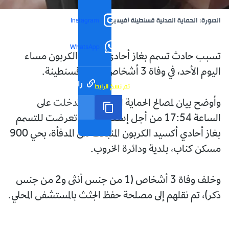
الصورة: الحماية المدنية قسنطينة (فيسبوك)
Instagram
WhatsApp
تسبب حادث تسمم بغاز أحادي أكسيد الكربون مساء
اليوم الأحد، في وفاة 3 أشخاص بولاية قسنطينة.
رابط مختصر
تم نسخ الرابط
وأوضح بيان لمصالح الحماية المدنية، أنها تدخلت على
الساعة 17:54 من أجل إسعاف عائلة تعرضت للتسمم
بغاز أحادي أكسيد الكربون المنبعث من المدفأة، بحي 900
مسكن كناب، بلدية ودائرة الخروب.
وخلف وفاة 3 أشخاص (1 من جنس أنثى و2 من جنس
ذكر)، تم نقلهم إلى مصلحة حفظ الجثث بالمستشفى المحلي.