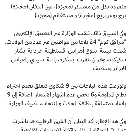
منفردة بكل من معسكر (مخبزة)، عين الدفلى (مخبزة),
برج بوعريريج (مخبزة) و مستغانم (مخبزة).
وفي السياق ذاته، تلقت الوزارة عبر التطبيق الإلكتروني
"مرافق كوم" 24 بلاغا من مواطنين عبر عدد من الولايات،
شملت تبسة، سوق أهراس، قسنطينة، غرداية، بشار،
سكيكدة، وهران، تقرت، بسكرة، باتنة، سيدي بلعباس،
الجزائر وسطيف.
وتوزعت هذه البلاغات بين 9 شكاوى تتعلق بعدم احترام
نظام المداومة و6 تخص عدم إشهار الأسعار، إضافة إلى 9
بلاغات متعلقة بنظافة المحلات والمنتجات، تضيف الوزارة.
وفي هذا الإطار، أكد البيان أن الفرق الرقابية قد باشرت
عمليات التحقق الميداني واتخاذ الإجراءات القانونية