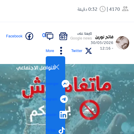
4170
0:32 دقيقة
تابعنا على
0
Facebook
فاتح نورين
Google news
30/05/2026
- 12:16
More
Twitter
التواصل الاجتماعي
Messenger
Telegram
LinkedIn
TikTok