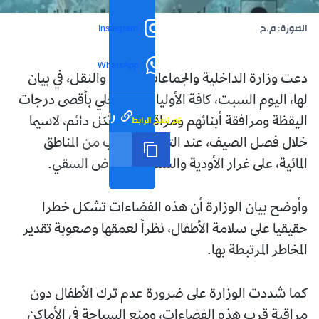
الصورة: م.ح
Instagram
WhatsApp
دعت وزارة الداخلية والجماعات المحلية والنقل، في بيان
لها، اليوم السبت، كافة الأولياء إلى التحلي بأقصى درجات
رابط مختصر
تم نسخ الرابط
اليقظة ومرافقة أبنائهم ومراقبتهم بشكل دائم، لاسيما
خلال فصل الصيف، عند التواجد بالقرب من المناطق
المائية، على غرار الأودية والسدود وأحواض السقي.
وأوضح بيان الوزارة أن هذه الفضاءات تشكل خطرا
حقيقيا على سلامة الأطفال، نظراً لعمقها وصعوبة تقدير
المخاطر المرتبطة بها.
كما شددت الوزارة على ضرورة عدم ترك الأطفال دون
مراقبة قرب هذه الفضاءات، ومنع السباحة في الأماكن