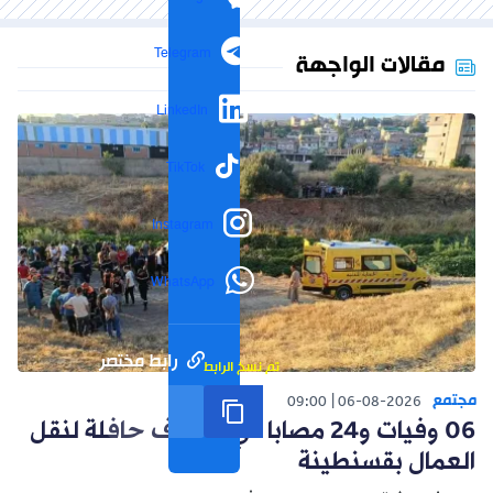
Telegram
مقالات الواجهة
LinkedIn
TikTok
Instagram
WhatsApp
رابط مختصر
تم نسخ الرابط
مجتمع
09:00
06-08-2026
06 وفيات و24 مصابا في انحراف حافلة لنقل
العمال بقسنطينة