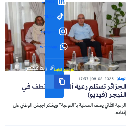
LinkedIn
TikTok
Instagram
WhatsApp
رابط مختصر
تم نسخ الرابط
الوطن
17:37
08-08-2026
الجزائر تستلم رعية ألماني مختطف في
النيجر (فيديو)
الرعية الألماني يصف العملية بـ"النوعية" ويشكر الجيش الوطني على
إنقاذه.