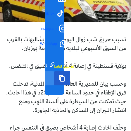
TikTok
Instagram
تسبب حريق شب زوال اليوم الجمعة، بشاليهات بالقرب
WhatsApp
من السوق الأسبوعي لبلدية ودائرة حامة بوزيان.
رابط مختصر
بولاية قسنطينة في إصابة 4 أشخاص بضيق في التنفس.
تم نسخ الرابط
وحسب بيان للمديرية العامة للحماية المدنية، تدخلت
فرق الإطفاء في حدود الساعة 13سا و25د في هذا الحادث.
حيث تمكنت من السيطرة على ألسنة اللهب ومنع
انتشار النيران إلى المساكن والمحاذية المجاورة.
وخلّف الحادث إصابة 4 أشخاص بضيق في التنفس جراء