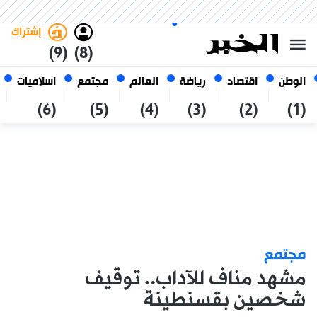
السبت 24 صفر 1448 الموافق ل 08
غامق
فاتح
العربي
أغسطس 2026
الجزائر
إشتراك
(9)
(8)
الوطن
اقتصاد
رياضة
العالم
مجتمع
اسلاميات
(6)
(5)
(4)
(3)
(2)
(1)
مجتمع
مشهد مناف للآداب.. توقيف
شخصين بقسنطينة