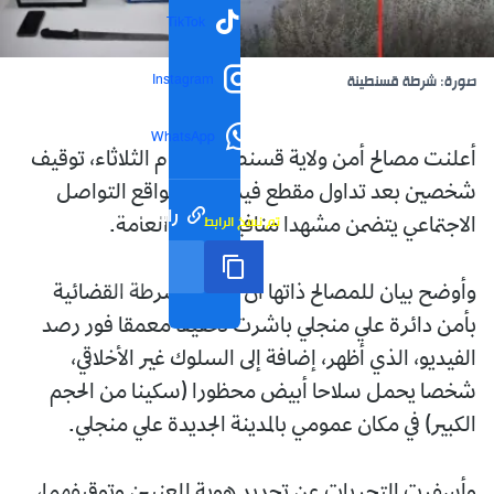
TikTok
Instagram
صورة: شرطة قسنطينة
WhatsApp
أعلنت مصالح أمن ولاية قسنطينة، اليوم الثلاثاء، توقيف
شخصين بعد تداول مقطع فيديو عبر مواقع التواصل
رابط مختصر
تم نسخ الرابط
الاجتماعي يتضمن مشهدا منافيا للآداب العامة.
وأوضح بيان للمصالح ذاتها أن فرقة الشرطة القضائية
بأمن دائرة علي منجلي باشرت تحقيقا معمقا فور رصد
الفيديو، الذي أظهر، إضافة إلى السلوك غير الأخلاقي،
شخصا يحمل سلاحا أبيض محظورا (سكينا من الحجم
الكبير) في مكان عمومي بالمدينة الجديدة علي منجلي.
وأسفرت التحريات عن تحديد هوية المعنيين وتوقيفهما،