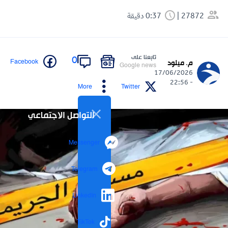
27872
0:37 دقيقة
تابعنا على
0
Facebook
م. ميلود
Google news
17/06/2026
- 22:56
More
Twitter
التواصل الاجتماعي
Messenger
Telegram
LinkedIn
TikTok