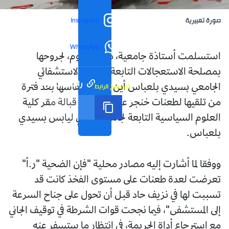
صورة تعبيرية
Instagram
WhatsApp
استسلمت أستاذة جامعية، مساء اليوم، لجروحها
بمصلحة الاستعجالات التابعة للمركز الاستشفائي
رابط مختصر
تم نسخ الرابط
الجامعي بسيدي بلعباس أين لفظت أنفاسها بعد فترة
من تلقيها لطعنات خنجر على يد زوجها قبالة مقر كلية
العلوم السياسية التابعة لجامعة جيلالي ليابس بسيدي
بلعباس.
ووفقا لما أشارت إليه مصادر محلية "فإن الضحية "ر.أ"
تعرضت لعدة طعنات على مستوى الفخذ كانت قد
تسببت لها في نزيف حاد قبل أن تحول على جناح السرعة
إلى المستشفى"، فيما نجحت قوات الشرطة في توقيف الجاني
مع استرجاع أداة الجريمة، في انتظار ما ستسفر عنه