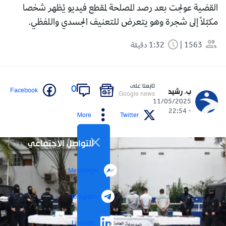
القضية عولجت بعد رصد المصلحة لمقطع فيديو يُظهر شخصا
مكبّلاً إلى شجرة وهو يتعرض للتعنيف الجسدي واللفظي.
1563
1:32 دقيقة
تابعنا على
0
Facebook
ب. رشيد
Google news
11/05/2025
- 22:54
More
Twitter
التواصل الاجتماعي
Messenger
Telegram
LinkedIn