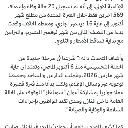
الإذاعية الأولى، إلى أنه تم تسجيل 23 حالة وفاة وإسعاف
569 آخرين فقط خلال الفترة الممتدة من مطلع شهر
أكتوبر إلى غاية 16 ديسمبر الجاري، ومعظم الحالات وقعت
بدءا من النصف الثاني من شهر نوفمبر المنصرم، والمتزامن
مع بداية تساقط الأمطار والثلوج.
وأضاف المتحدث ذاته:" شرعنا في مرحلة جديدة من
الحملة التحسيسية منذ 6 أكتوبر الماضي، وتمتد إلى غاية
شهر مارس 2026، وشملت المدارس والمساجد وحصصا
توعوية عبر وسائل الإعلام، ولكننا بدأنا منذ فترة قصيرة
عملا جواريا بمشاركة أعوان "سونلغاز" للوقوف على الحالة
العامة داخل المنازل ومدى تقيّد المواطنين بإجراءات
السلامة والوقاية والصيانة".
كما كشف المقدم برناوي أن حوادث المرور في الجزائر صارت