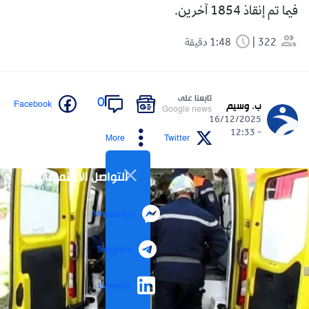
فيما تم إنقاذ 1854 آخرين.
322
1:48 دقيقة
تابعنا على
0
Facebook
ب. وسيم
Google news
16/12/2025
- 12:33
More
Twitter
التواصل الاجتماعي
Messenger
Telegram
LinkedIn