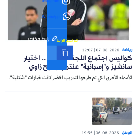
Instagram
WhatsApp
رابط مختصر
تم نسخ الرابط
رياضة
12:07
07-08-2026
كواليس اجتماع اللجنة التقنية .. اختيار
سانشيز و"إسبانية" عنتر وترشيح زاوي
الأسماء الأخرى التي تم طرحها لتدريب الخضر كانت خيارات "شكلية".
الوطن
19:35
06-08-2026