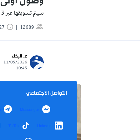
وصول أولى د
سيتم تسويقها عبر 3 نقاط بيع.
12689
1:27 دقيقة
ع. الرخاء
11/05/2026 -
10:43
التواصل الاجتماعي
m
Messenger
TikTok
LinkedIn