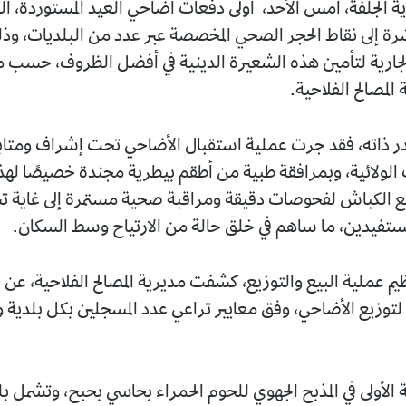
ة الجلفة، أمس الأحد، أولى دفعات أضاحي العيد المستوردة، ال
رة إلى نقاط الحجر الصحي المخصصة عبر عدد من البلديات، وذل
جارية لتأمين هذه الشعيرة الدينية في أفضل الظروف، حسب ما
المصالح الفلاحية.
 ذاته، فقد جرت عملية استقبال الأضاحي تحت إشراف ومتا
لولائية، وبمرافقة طبية من أطقم بيطرية مجندة خصيصًا لهذ
لكباش لفحوصات دقيقة ومراقبة صحية مستمرة إلى غاية تس
مستفيدين، ما ساهم في خلق حالة من الارتياح وسط السكان.
م عملية البيع والتوزيع، كشفت مديرية المصالح الفلاحية، عن ا
لتوزيع الأضاحي، وفق معايير تراعي عدد المسجلين بكل بلدية 
 الأولى في المذبح الجهوي للحوم الحمراء بحاسي بحبح، وتشمل بل