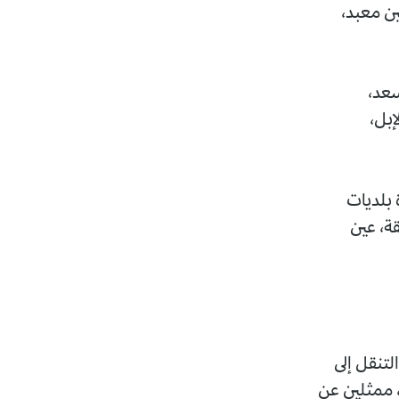
ين معبد،
سعد،
إبل،
 بلديات
ة، عين
لتنقل إلى
ا، ممثلين عن