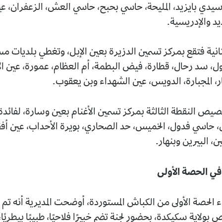
سيدي بايزيد، المليحة، حاسي بحبح، حاسي العش، الزعفران، ع
يد والإدريسية.
لثانية فتقع بمركز تسمين الدزيرة بعين الإبل، وتغطي بلديات م
ل، سد رحال، قطارة، فيض البطمة، أم العظام، عمورة، عين ال
، المجبارة، الدويس، عين الشهداء وبن يعقوب.
صيص النقطة الثالثة بمركز تسمين الأغنام بعين وسارة، لفائدة
حاسي فدول، الخميس، حد الصحاري، بويرة الأحداب، عين أفق
ن، البيرين وبنهار.
اء الحصة الأولى من الكباش المستوردة، أوضحت المديرية أنه تم ا
 بولاية سكيكدة، بحضور لجنة تضم خبيرًا فلاحيًا، طبيبًا بيطريً