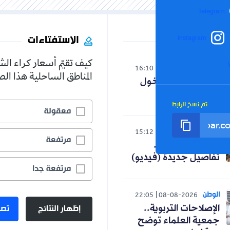
Telegram
الاستفتاءات
Instagram
كيف تقيّم أسعار كراء ال
الوطن
16:10
08-08-2026
المناطق الساحلية هذا ا
تعديل رزنامة الدخول
المدرسي
تم نسخ الرابط
معقولة
الوطن
15:12
08-08-2026
مرتفعة
مأساة بومرداس..
تفاصيل جديدة (فيديو)
مرتفعة جدا
الوطن
22:05
08-08-2026
إظهار النتائج
تصو
الإصلاحات التربوية..
جمعية العلماء توضح