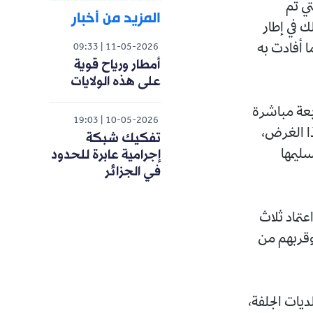
تي تم
المزيد من أخبار
ك في إطار
 أفادت به
09:33
11-05-2026
أمطار ورياح قوية
على هذه الولايات
بعة مباشرة
19:03
10-05-2026
ا الغرض،
تفكيك شبكة
إجرامية عابرة للحدود
ليمها
في الجزائر
عتماد ثلاث
وقربهم من
ديات الجلفة،