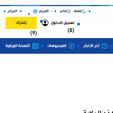
غامق
فاتح
العربي
الجزائر
تسجيل الدخول
إشتراك
(8)
(9)
آخر الأخبار
الفيديوهات
النسخة الورقية