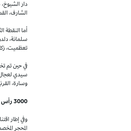
دار الشيوخ، 
الشارف، القد
أما النقطة ا
سلمانة، دلدو
تعظميت، زكار
في حين تم تخ
سيدي لعجال، 
وسارة، القرني
3000 رأس في الحصة الأولى
وفي إطار اقتن
المحجر المخصص