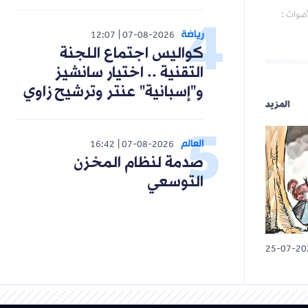
أصوات :
رياضة
12:07
07-08-2026
كواليس اجتماع اللجنة
التقنية .. اختيار سانشيز
و"إسبانية" عنتر وترشيح زاوي
المزيد
العالم
16:42
07-08-2026
صدمة لنظام المخزن
التوسعي
25-07-20