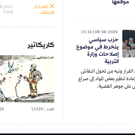
موقفها
العودة إلى
إجمالي ال
الاستفتاء
1368
15:16
08-08-2026
حزب سياسي
كاريكاتير
ينخرط في موضوع
إصلاحات وزارة
التربية
القرار ونبه من تحول النقاش
عادة تنظيم بعض المواد إلى صراع
 على جوهر القضية.
العدد : 11520
26