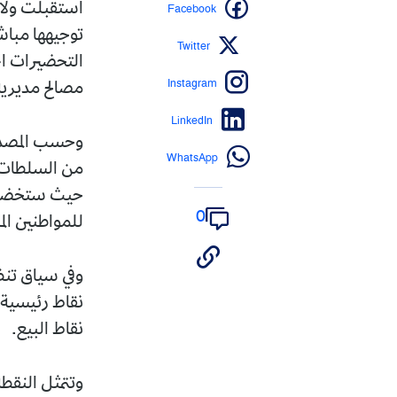
Facebook
استقبلت ولاي
توجيهها مباش
Twitter
التحضيرات ال
Instagram
مصالح مديرية 
LinkedIn
وحسب المصدر
WhatsApp
من السلطات ا
حيث ستخضع ا
0
للمواطنين ال
وفي سياق تنظي
نقاط رئيسية 
نقاط البيع.
وتتمثل النقطة