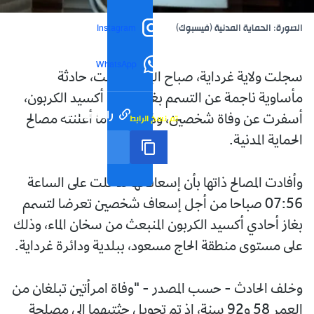
الصورة: الحماية المدنية (فيسبوك)
Instagram
WhatsApp
سجلت ولاية غرداية، صباح اليوم السبت، حادثة
مأساوية ناجمة عن التسمم بغاز أحادي أكسيد الكربون،
رابط مختصر
تم نسخ الرابط
أسفرت عن وفاة شخصين، وذلك وفق ما أعلنته مصالح
الحماية المدنية.
وأفادت المصالح ذاتها بأن إسعافاتها تدخلت على الساعة
07:56 صباحا من أجل إسعاف شخصين تعرضا لتسمم
بغاز أحادي أكسيد الكربون المنبعث من سخان الماء، وذلك
على مستوى منطقة الحاج مسعود، ببلدية ودائرة غرداية.
وخلف الحادث - حسب المصدر - "وفاة امرأتين تبلغان من
العمر 58 و92 سنة، إذ تم تحويل جثتيهما إلى مصلحة