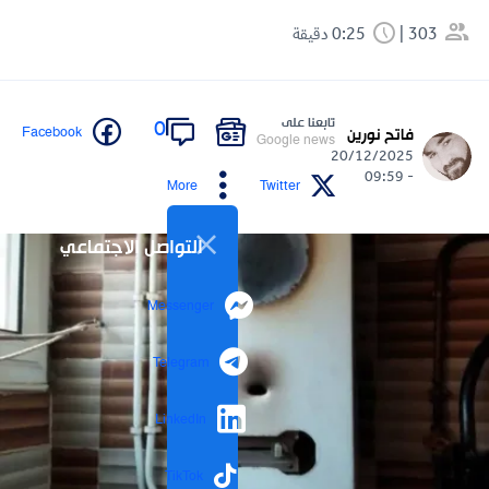
303
0:25 دقيقة
تابعنا على
0
Facebook
فاتح نورين
Google news
20/12/2025
- 09:59
More
Twitter
التواصل الاجتماعي
Messenger
Telegram
LinkedIn
TikTok