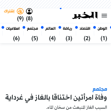
الجمعة 23 صفر 1448 الموافق ل
غامق
فاتح
العربي
07 أغسطس 2026
الجزائر
إشتراك
(9)
(8)
الوطن
اقتصاد
رياضة
العالم
مجتمع
اسلاميات
(6)
(5)
(4)
(3)
(2)
(1)
مجتمع
وفاة امرأتين اختناقا بالغاز في غرداية
السبب الغاز المنبعث من سخان الماء.