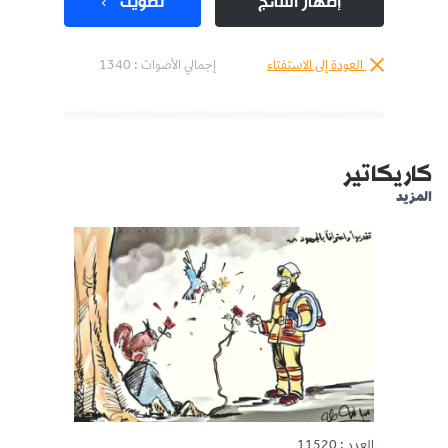
إظهار النتائج
تصويت
العودة إلى الاستفتاء
إجمالي الأصوات :
1340
كاريكاتير
المزيد
العدد : 11520