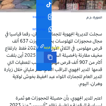
TikTok
Instagram
الصورة: ح.م
WhatsApp
سجلت المديرية الجهوية للجمارك بوهران، رقما قياسيا في
مجال محجوزات المهلوسات بحيث تجاوزت 637 ألف
رابط مختصر
تم نسخ الرابط
قرص مهلوس في الثلاثي الأول لسنة 2026 فقط بارتفاع
مخيف مقارنة بالحصيلة السنوية لسنة 2025 أين بلغت
أكثر من 907 ألف قرص مهلوس، حسب المعطيات التي
قدمها المدير الجهوي المراقب العام، عمر ملياني خلال زيارة
المدير العام للجمارك اللواء عبد الحفيظ بخوش لولاية
وهران، اليوم.
اعتبر المدير الجهوي، بأن حصيلة المحجوزات هو ثمرة
لسياسة الرقمنة و تطبيق نظام "ألسيس" منذ 2023