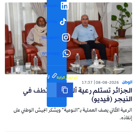
LinkedIn
TikTok
Instagram
WhatsApp
رابط مختصر
تم نسخ الرابط
الوطن
17:37
08-08-2026
الجزائر تستلم رعية ألماني مختطف في
النيجر (فيديو)
الرعية الألماني يصف العملية بـ"النوعية" ويشكر الجيش الوطني على
إنقاذه.