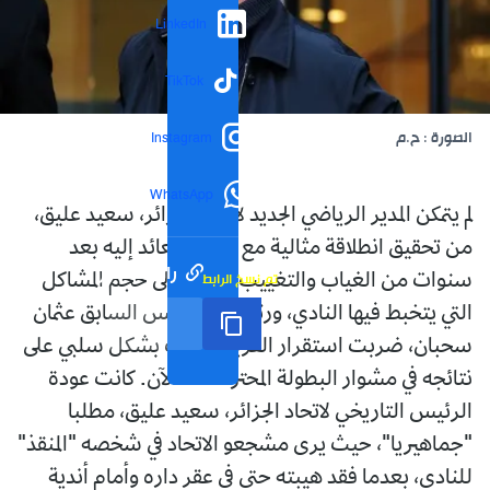
LinkedIn
TikTok
الصورة : ح.م
Instagram
WhatsApp
لم يتمكن المدير الرياضي الجديد لاتحاد الجزائر، سعيد عليق،
من تحقيق انطلاقة مثالية مع فريقه العائد إليه بعد
رابط مختصر
تم نسخ الرابط
سنوات من الغياب والتغييب، بالنظر إلى حجم المشاكل
التي يتخبط فيها النادي، ورثها من الرئيس السابق عثمان
سحبان، ضربت استقرار الفريق وأثرت بشكل سلبي على
نتائجه في مشوار البطولة المحترفة لحد الآن. كانت عودة
الرئيس التاريخي لاتحاد الجزائر، سعيد عليق، مطلبا
"جماهيريا"، حيث يرى مشجعو الاتحاد في شخصه "المنقذ"
للنادي، بعدما فقد هيبته حتى في عقر داره وأمام أندية