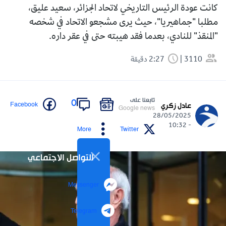
كانت عودة الرئيس التاريخي لاتحاد الجزائر، سعيد عليق،
مطلبا "جماهيريا"، حيث يرى مشجعو الاتحاد في شخصه
"المنقذ" للنادي، بعدما فقد هيبته حتى في عقر داره.
3110
2:27 دقيقة
تابعنا على
0
Facebook
عادل زكري
Google news
28/05/2025
- 10:32
More
Twitter
التواصل الاجتماعي
Messenger
Telegram