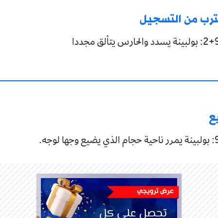
قترب من التسجيل
ع