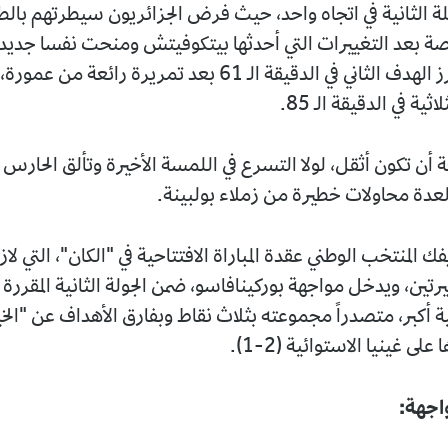
ة الثانية في اتجاه واحد، حيث فرض الجزائريون سيطرتهم بال
 بعد التغييرات التي أحدثها بيتكوفيتش ومنحت نفسا جديدا
إذ أضاف محرز الهدف الثاني في الدقيقة الـ 61 بعد تمريرة رائعة 
ثية في الدقيقة الـ 85.
 أن تكون أثقل، لولا التسرع في اللمسة الأخيرة وتألق الحارس 
دة محاولات خطيرة من زملاء بولبينة.
فك المنتخب الوطني عقدة المباراة الافتتاحية في "الكان"، التي لاز
يرتين، ويدخل مواجهة بوركينافاسو، ضمن الجولة الثانية المقررة 
ية أكبر، متصدراً مجموعته بثلاث نقاط وبفارق الأهداف عن "الخ
على غينيا الاستوائية (2-1).
اجهة: