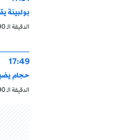
بولبينة ي
الدقيقة الـ 90+2: بولبينة يسدد والحارس يتألق مجددا
17:49
حجام يضي
الدقيقة الـ 90: بولبينة يمرر ناحية حجام الذي يضيع وجها لوجه.