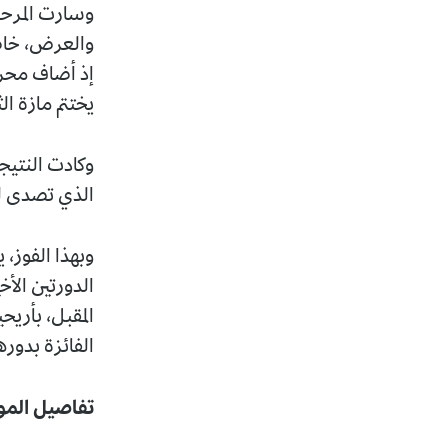
وسارت المرحل
والعرض، خاصة
يختتم مازة الثلا
وكادت النتيجة
الذي تصدى لع
وبهذا الفوز، ي
الدورتين الأخ
المقبل، بأريح
الفائزة بدورها 
تفاصيل المو