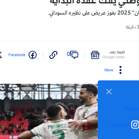
طني يفك عقدة البداية
لسوداني.
تابعنا على
0
Facebook
Google news
More
Telegra
Instagram