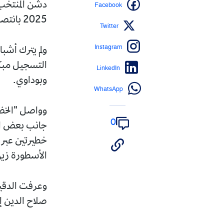
Facebook
دشن المنتخب 
2025 بانتصار عريض على نظيره السوداني، لحساب منافسات المجموعة الخامسة.
Twitter
Instagram
ولم يترك أشب
التسجيل مبك
LinkedIn
وبوداوي.
WhatsApp
وواصل "الخضر
0
جانب بعض اله
خطيرتين عبر ا
الأسطورة زين
صلاح الدين إث