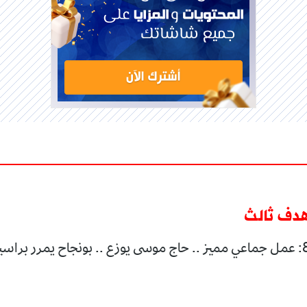
هدف ثالث
الدقيقة الـ 85: عمل جماعي مميز .. حاج موسى يوزع .. بونجاح يمرر برا