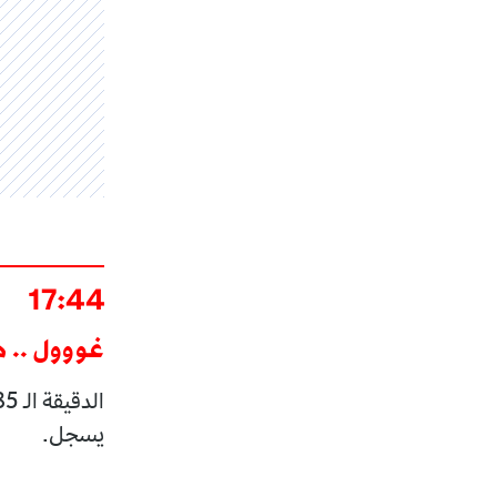
17:44
غووول .. 
يسجل.