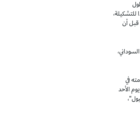
طول
 للتشكيلة،
من عمورة، قبل أن
السوداني،
مته في
يوم الأحد
يول"،