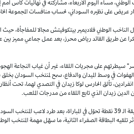
الوطني، مساء اليوم الأربعاء، مشاركته في نهائيات كأس أمم إ
ال الناخب الوطني فلاديمير بيتكوفيتش مجالا للمفاجأة، حيث ا
را عن طريق القائد رياض محرز، بعد عمل جماعي مميز بين ع
" سيطرتهم على مجريات اللقاء، غير أن غياب النجاعة الهجومي
فوات في وسط الميدان والدفاع، سمح لمنتخب السودان بخلق
نفرادين، تألق الحارس لوكا زيدان في التصدي لهما، تحت أنظار 
 الدين زيدان الذي تابع اللقاء من مدرجات الملعب.
وعرفت الدقيقة الـ 39 نقطة تحوّل في المباراة، بعد طرد لاعب المنتخب الس
ر تلقيه البطاقة الصفراء الثانية، ما سهّل مهمة المنتخب الوطن