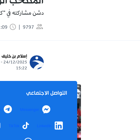
المنتخب الو
دشن مشاركته في "كان" 2025 بفوز عريض على نظيره ا
9797
1:09 دقيقة
إسلام بن خليف
24/12/2025 -
15:22
التواصل الاجتماعي
m
Messenger
TikTok
LinkedIn