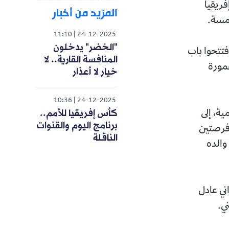
فريقيا
المزيد من أخبار
11:10
24-12-2025
"الخضر" يدخلون
فتتحوا باب
المنافسة القارية.. لا
مورة
خيار لا أعذار
10:36
24-12-2025
كأس إفريقيا للأمم..
ة، إلى
برنامج اليوم والقنوات
 فرصتين
الناقلة
والده
وداني عادل
ي.