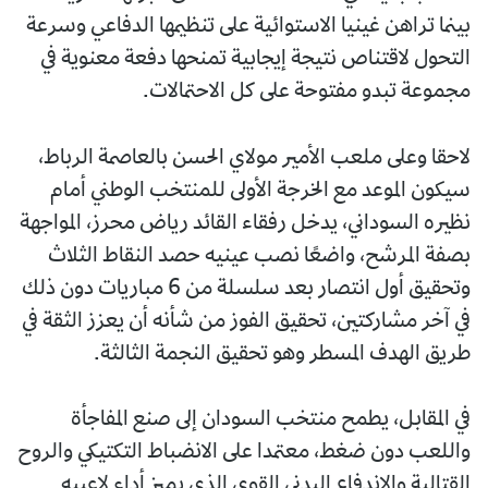
بينما تراهن غينيا الاستوائية على تنظيمها الدفاعي وسرعة
التحول لاقتناص نتيجة إيجابية تمنحها دفعة معنوية في
مجموعة تبدو مفتوحة على كل الاحتمالات.
لاحقا وعلى ملعب الأمير مولاي الحسن بالعاصمة الرباط،
سيكون الموعد مع الخرجة الأولى للمنتخب الوطني أمام
نظيره السوداني، يدخل رفقاء القائد رياض محرز، المواجهة
بصفة المرشح، واضعًا نصب عينيه حصد النقاط الثلاث
وتحقيق أول انتصار بعد سلسلة من 6 مباريات دون ذلك
في آخر مشاركتين، تحقيق الفوز من شأنه أن يعزز الثقة في
طريق الهدف المسطر وهو تحقيق النجمة الثالثة.
في المقابل، يطمح منتخب السودان إلى صنع المفاجأة
واللعب دون ضغط، معتمدا على الانضباط التكتيكي والروح
القتالية والاندفاع البدني القوي الذي يميز أداء لاعبيه.