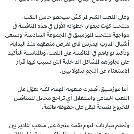
وعلى الملعب الكبير لمراكش سيخطو حامل اللقب،
منتخب كوت ديفوار، خطواته الأولى في هذه المنافسة في
مواجهة منتخب الموزمبيق في المجموعة السادسة، ويسعى
أشبال المدرب ايمرس فاي لفرض منطقهم منذ البداية،
وتأكيد نواياهم في المنافسة على اللقب، وبالمناسبة التأكيد
على تجاوزهم المشاكل الداخلية التي تسبب فيها قرار
الاستغناء عن النجم نيكولا بيبي.
أما موزمبيق، فيدرك صعوبة المهمة، لكنه يعوّل على
اللعب الجماعي واستغلال أي تراجع محتمل للمنافس
للخروج بنتيجة تبقي على حظوظه قائمة.
وتُختتم مباريات اليوم بقمة مثيرة على ملعب أغادير بين