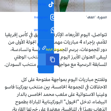
TikTok
الصورة: "الفاف"
Instagram
WhatsApp
تتواصل، اليوم الأربعاء، الإثارة والتشويق في كأس إفريقيا
للأمم، بإجراء 4 مباريات مهمة في ختام الجولة الأولى من
رابط مختصر
تم نسخ الرابط
دور المجموعات، برسم المجموعتين الخامسة والسادسة،
ليبقى العنوان الأبرز اليوم هو دخول المنتخب الوطني
المسابقة الرسمية مع مواجهة قوية أمام منتخب السودان.
وتفتتح مباريات اليوم بمواجهة مفتوحة على كل
الاحتمالات في المجموعة الخامسة، بين منتخب بوركينا فاسو
وغينيا الاستوائية على ملعب محمد الخامس بالدار
البيضاء، تدخل "الخيول" البوركينابية المباراة بطموح
الذهاب بعيدًا في المنافسة، معتمدة على خبرتها القارية،