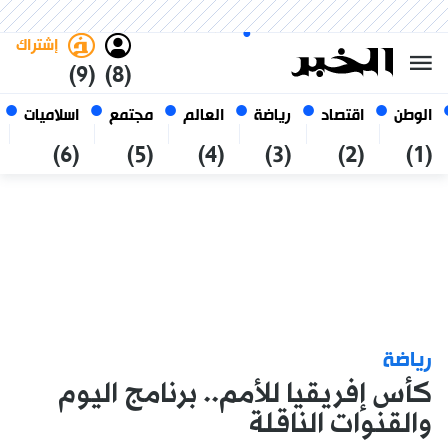
السبت 24 صفر 1448 الموافق ل 08
غامق
فاتح
العربي
أغسطس 2026
الجزائر
إشتراك
(9)
(8)
الوطن
اقتصاد
رياضة
العالم
مجتمع
اسلاميات
(6)
(5)
(4)
(3)
(2)
(1)
رياضة
كأس إفريقيا للأمم.. برنامج اليوم
والقنوات الناقلة