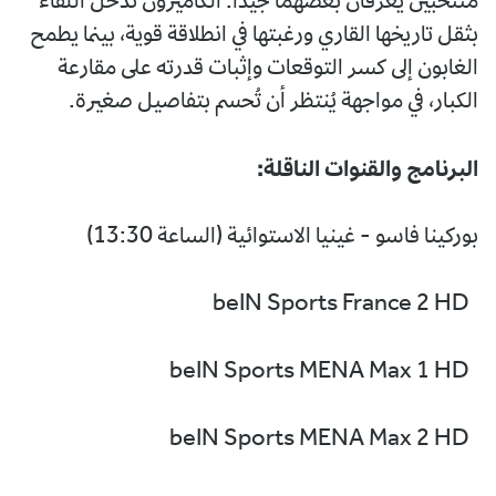
منتخبين يعرفان بعضهما جيدًا. الكاميرون تدخل اللقاء
بثقل تاريخها القاري ورغبتها في انطلاقة قوية، بينما يطمح
الغابون إلى كسر التوقعات وإثبات قدرته على مقارعة
الكبار، في مواجهة يُنتظر أن تُحسم بتفاصيل صغيرة.
البرنامج والقنوات الناقلة:
بوركينا فاسو - غينيا الاستوائية (الساعة 13:30)
beIN Sports France 2 HD
beIN Sports MENA Max 1 HD
beIN Sports MENA Max 2 HD