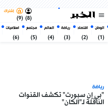
الجمعة 23 صفر 1448 الموافق ل
غامق
فاتح
العربي
07 أغسطس 2026
الجزائر
إشتراك
(9)
(8)
الوطن
اقتصاد
رياضة
العالم
مجتمع
اسلاميات
(6)
(5)
(4)
(3)
(2)
(1)
رياضة
"بي إن سبورت" تكشف القنوات
الناقلة لـ"الكان"