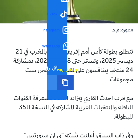
TikTok
الصورة: م.ح
Instagram
WhatsApp
تنطلق بطولة كأس أمم إفريقيا 2025 بالمغرب في 21
ديسمبر 2025، وتستمر حتى 18 يناير 2026، بمشاركة
رابط مختصر
تم نسخ الرابط
24 منتخبا يتنافسون على لقب القارة ضمن ست
مجموعات.
مع قرب الحدث القاري يتزايد الاهتمام بمعرفة القنوات
الناقلة والمنتخبات العربية المشاركة في النسخة الـ35
للبطولة.
وفي ذات السياق، أعلنت شبكة "بي إن سبورتس"