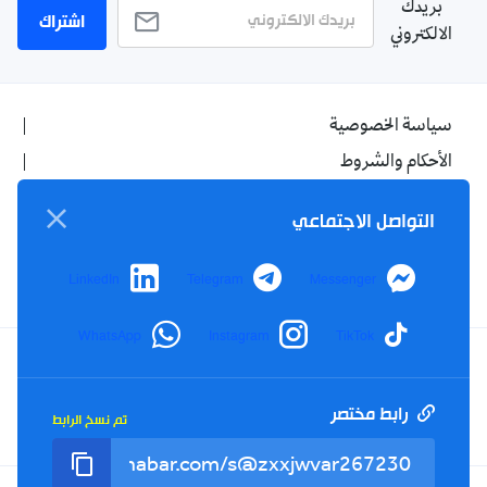
بريدك
اشتراك
الالكتروني
سياسة الخصوصية
الأحكام والشروط
الإشهار
التواصل الاجتماعي
اتصل بنا
من نحن
LinkedIn
Telegram
Messenger
WhatsApp
Instagram
TikTok
Twitter
TikTok
YouTube
Facebook
رابط مختصر
تم نسخ الرابط
RSS
Tel : +213(0)023 31 69 04 - eMail :
info@elkhabar.com