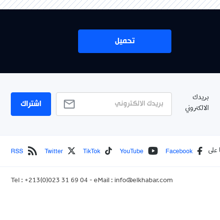
تحميل
بريدك
اشتراك
الالكتروني
RSS
Twitter
TikTok
YouTube
Facebook
 على
Tel : +213(0)023 31 69 04 - eMail :
info@elkhabar.com