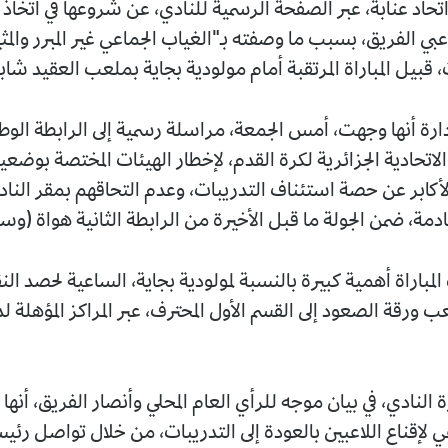
تحاد عنابة، عبر الصفحة الرسمية للنادي، عن شروعها في اتخاذ
عبي الفريق، بسبب ما وصفته بـ"الغياب الجماعي غير المبرر والم
 قبيل المباراة المرتقبة أمام مولودية بجاية بملعب العقيد شاب
رة أنها وجهت، أمس الجمعة، مراسلة رسمية إلى الرابطة الوطن
لاتحادية الجزائرية لكرة القدم، لإخطار الهيئات المختصة بوضعي
 الأكابر عن حصة استئناف التدريبات، وعدم التحاقهم بمقر النا
ادمة، ضمن الجولة ما قبل الأخيرة من الرابطة الثانية هواة (
مباراة أهمية كبيرة بالنسبة لمولودية بجاية، الساعية لحصد الن
 ورقة الصعود إلى القسم الأول المحترف، عبر المراكز المؤهلة لد
النادي، في بيان موجه للرأي العام المحلي وأنصار الفريق، أنها
ي لإقناع اللاعبين بالعودة إلى التدريبات، من خلال تواصل رئي