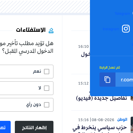
Telegram
الاستفتاءات
Instagram
هل تؤيد مطلب تأخير مو
الوطن
16:10
08-08-2026
الدخول المدرسي المقبل؟
تعديل رزنامة الدخول
المدرسي
تم نسخ الرابط
نعم
الوطن
15:12
08-08-2026
لا
مأساة بومرداس..
تفاصيل جديدة (فيديو)
دون رأي
الوطن
15:16
08-08-2026
إظهار النتائج
تصو
حزب سياسي ينخرط في