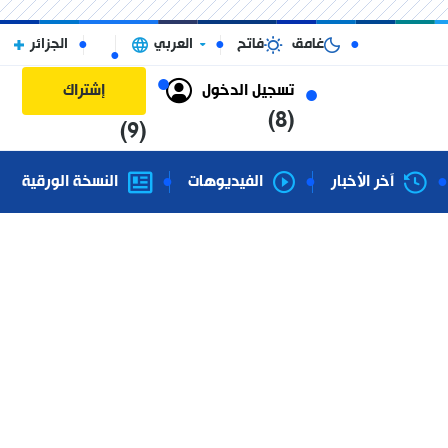
غامق
فاتح
العربي
الجزائر
تسجيل الدخول
إشتراك
(8)
(9)
آخر الأخبار
الفيديوهات
النسخة الورقية