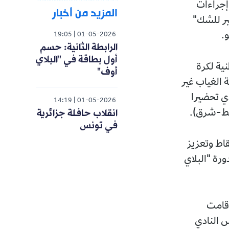
 إجراءات
المزيد من أخبار
ثير للشك"
و.
19:05
01-05-2026
الرابطة الثانية: حسم
أول بطاقة في "البلاي
ية لكرة
أوف"
ة الغياب غير
دي تحضيرا
14:19
01-05-2026
انقلاب حافلة جزائرية
وسط-شرق).
في تونس
قاط وتعزيز
ورة "البلاي
 قامت
س النادي