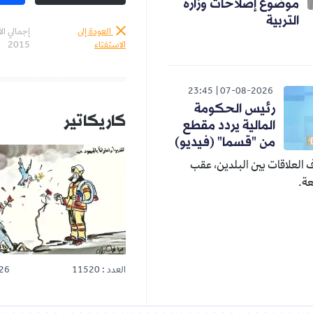
موضوع إصلاحات وزارة
التربية
العودة إلى
إجمالي ال
الاستفتاء
2015
23:45
07-08-2026
رئيس الحكومة
كاريكاتير
المالية يردد مقطع
من "قسما" (فيديو)
ف العلاقات بين البلدين، عقب
ة.
العدد : 11520
26