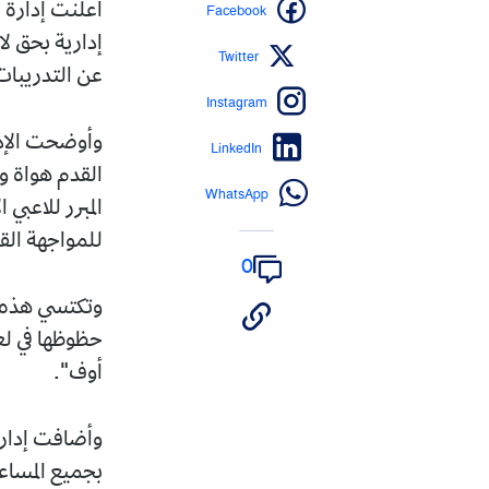
Facebook
أعلنت إدارة ا
إدارية بحق لا
Twitter
عن التدريبات،
Instagram
وأوضحت الإدا
LinkedIn
القدم هواة وا
WhatsApp
المبرر للاعبي
للمواجهة الق
0
وتكتسي هذه ال
حظوظها في لعب
أوف".
وأضافت إدارة 
بجميع المساع