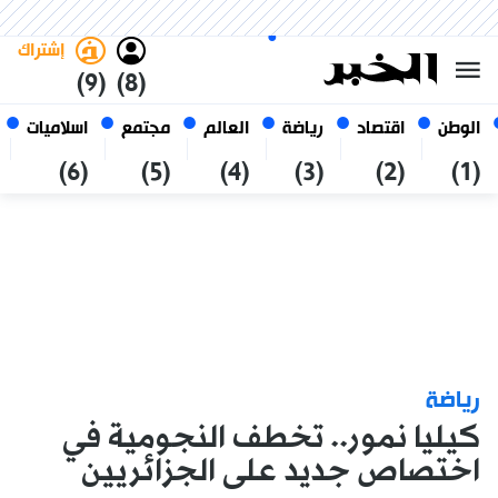
الجمعة 23 صفر 1448 الموافق ل
غامق
فاتح
العربي
07 أغسطس 2026
الجزائر
إشتراك
(9)
(8)
الوطن
اقتصاد
رياضة
العالم
مجتمع
اسلاميات
(6)
(5)
(4)
(3)
(2)
(1)
رياضة
كيليا نمور.. تخطف النجومية في
اختصاص جديد على الجزائريين