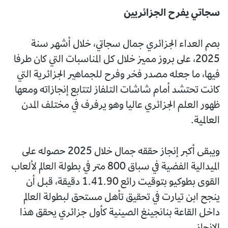
سجاتي يفرح الجزائريين
بصم العداء الجزائري جمال سجاتي، خلال أشهر سنة
2025، على بروز مميز خلال كل المناسبات التي كان طرفا
فيها، ما جعله مصدر فخر وفرح للجماهير الجزائرية التي
كانت تحتشد أمام شاشات التلفاز لتتابع إنجازاته ومعها
ظهور العلم الجزائري عاليا وهو يرفرف في مختلف المدن
العالمية.
ويبقى أكبر إنجاز حققه جمال خلال 2025 حصوله على
الميدالية الفضية في سباق 800 متر في بطولة العالم لألعاب
القوى بطوكيو بتوقيت رائع 1.41.90 دقيقة، قبل أن
ينجح ابن تيارت في تحقيق تأهل مستحق لبطولة العالم
داخل القاعة بنانجينغ الصينية كأول جزائري يحقق هذا