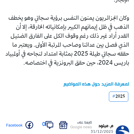
الإنجاز.
وكان الجزائريون يمنون النفس برؤية سجاتي وهو يخطف
الذهب في ظل إيمانهم الكبير بإمكانياته الخارقة، إلا أن
القدر أراد غير ذلك رغم وقوف الكل على الفارق الضئيل
الذي فصل بين عدائنا وصاحب المرتبة الأولى. ويعتبر ما
حققه سجاتي طيلة 2025 بمثابة امتداد لنجاحه في أولمبياد
باريس 2024، حين حقق البرونزية في اختصاصه.
لمعرفة المزيد حول هذه المواضيع
2025
تابعنا على
0
Facebook
م. ميلود
Google news
31/12/2025