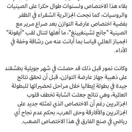
بقاء هذا الاختصاص ولسنوات طوال حكرا على الصينيات
والروسيات، كما نجحت الجزائرية الشقراء في الظفر
بفضية اختصاص عارضة التوازن بعد صراع مرير مع
الصينية "جانج تشينغيينغ"، ما أهلها لتنال لقب "أيقونة"
الجمباز العالمي قياسا بما أبانت عنه من رشاقة وخفة في
الأداء.
وكانت نمور قبل ذلك قد حصلت في شهر جويلية بطشقند
على ذهبية جهاز عارضة التوازن، قبل أن تحقق نتائج
جيدة في بطولة إيطاليا خلال مراحل تحضيراتها للبطولة
العالمية، وهي نتائج جعلت الشابة تخطف قلوب
الجزائريين رغم أن الاختصاص الذي تمثله جديد على
الجزائريين والأفارقة وحتى العرب، بحكم عدم نجاح أي
رياضي في صنع الفارق في هذا الاختصاص الصعب.