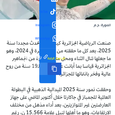
TikTok
الصورة: ح.م
Instagram
WhatsApp
صنعت الرياضية الجزائرية كيليا نمور الحدث مجددا سنة
2025، بعد كل ما حققته من نتائج باهرة في 2024، وهو
رابط مختصر
تم نسخ الرابط
ما جعلها تنال الثناء ومحل متابعة كبيرة من الجماهير
الجزائرية قياسا بما أبانت عنه صاحبة الـ19 سنة من روح
عالية وفخر بانتمائها للجزائر.
وحققت نمور سنة 2025 الميدالية الذهبية في البطولة
العالمية للجمباز في جاكارتا خلال أكتوبر الماضي على جهاز
العارضتين غير المتوازيتين، بعد أداء مذهل من مختلف
الارتفاعات، وهو ما أهلها لنيل علامة 15.566 ن، رغم