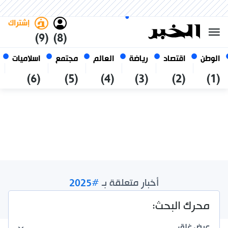
الأحد 25 صفر 1448 الموافق ل 09
غامق
فاتح
العربي
أغسطس 2026
الجزائر
إشتراك
(9)
(8)
الوطن
اقتصاد
رياضة
العالم
مجتمع
اسلاميات
(6)
(5)
(4)
(3)
(2)
(1)
أخبار متعلقة بـ
#2025
نتائج الإجمالية /
15
محرك البحث:
عرض
غلق