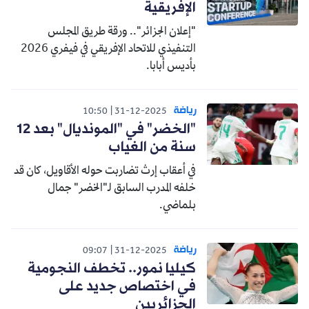
الإفريقية
"إعلان الجزائر".. ورقة طريق المجلس
التنفيذي للاتحاد الإفريقي في فيفري 2026
بأديس أبابا.
رياضة
10:50
31-12-2025
"الخضر" في "المونديال" بعد 12
سنة من الغياب
في أعقاب إرث تضاربت حوله الأقاويل، كان قد
خلفه المدرب السابق لـ"الخضر" جمال
بلماضي.
رياضة
09:07
31-12-2025
كيليا نمور.. تخطف النجومية
في اختصاص جديد على
الجزائريين