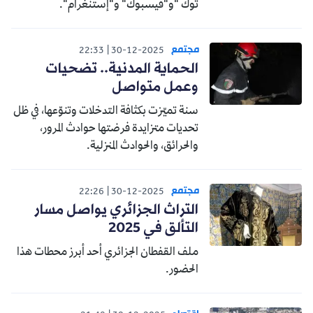
توك "و"فيسبوك" و"إستنغرام".
مجتمع
22:33
30-12-2025
الحماية المدنية.. تضحيات
وعمل متواصل
سنة تميّزت بكثافة التدخلات وتنوّعها، في ظل
تحديات متزايدة فرضتها حوادث المرور،
والحرائق، والحوادث المنزلية.
مجتمع
22:26
30-12-2025
التراث الجزائري يواصل مسار
التألق في 2025
ملف القفطان الجزائري أحد أبرز محطات هذا
الحضور.