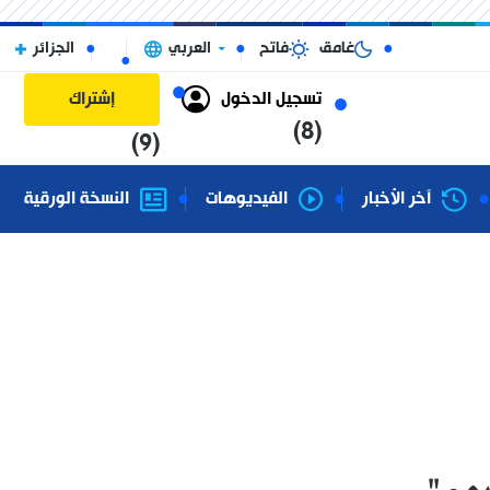
غامق
فاتح
العربي
الجزائر
تسجيل الدخول
إشتراك
(8)
(9)
آخر الأخبار
الفيديوهات
النسخة الورقية