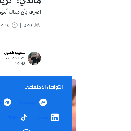
ماندي: "نري
اعترف بأن هناك أمور 
320
2:46 دقيقة
شعيب كحول
27/12/2025 -
10:48
التواصل الاجتماعي
m
Messenger
TikTok
LinkedIn