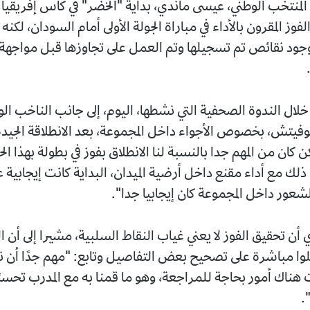
منتخب الوطني، عيسى ماندي، بداية "الخضر" في كأس إفريقيا 
 الفوز المقرون بالأداء في مباراة الجولة الأولى أمام السودان، لكن
 وجود نقائص تم تسجيلها وتم العمل على تجاوزها قبل مواجهة 
خلال الندوة الصحفية التي نشطها، اليوم، إلى جانب الناخب الو
كوفيتش، بخصوص الأجواء داخل المجموعة، بعد الانطلاقة الجيدة 
 كان من المهم جدا بالنسبة لنا الانطلاق بفوز في بطولة بهذا ا
ذلك مع أداء مقنع داخل أرضية الميدان، البداية كانت إيجابية 
شعور داخل المجموعة كان إيجابيا جدا".
ن تحقيق الفوز لا يعني غياب النقاط السلبية، مشيرا إلى أن ا
لوا مباشرة على تصحيح بعض التفاصيل وتابع: "مهم جدًا أن نب
 هناك أمور بحاجة للمراجعة، وهو ما قمنا به مع المدرب تحسبًا
.