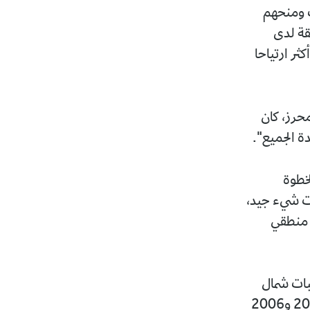
ب ومنحهم
ثقة لدى
ر ارتياحا
حرز، كان
دة الجميع".
خطوة
ات شيء جيد،
ر منطقي
ات شمال
إفريقيا عند تنظيم البطولات في هذه المنطقة في صورة ما حدث في بطولات 2004 و2006