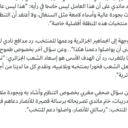
، شدد ماندي على أن هذا العامل ليس حاسمًا في رأيه: "هذا ليس عا
 بجودة عالية وأسماء لامعة مثل السنغال، ولا أعتقد أن التنظي
 منتخبات هذه المنطقة أفضلية خاصة".
جهة إلى الجماهير الجزائرية ودعمها للمنتخب، رد مدافع نادي 
نى أن يواصلوا دعمنا هكذا".. وعن سؤال آخر بخصوص طموح ا
 بالمغرب، رد أن الهدف الأسمى هو إسعاد الشعب الجزائري: "
عل الشعب فخورا بمنتخبه وبلاعبيه، ونقدم كل ما لدينا من أ
ئرية".
عن سؤال صحفي مغربي بخصوص التنظيم وأشاد به وبجودة مل
تدريبات، ختم ماندي تصريحاته برسالة قصيرة للأنصار دعاهم فيه
لمنتخب: "رسالتي للأنصار، واصلوا دعم المنتخب".