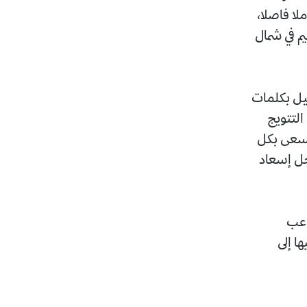
ملا فاصلا،
م في شمال
ليل بكلمات
لتتويج
نسعى بكل
جل إسعاد
اعب
ا إلى