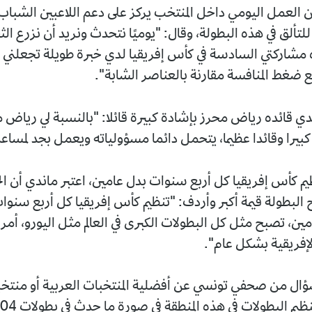
ن العمل اليومي داخل المنتخب يركز على دعم اللاعبين الشبا
 للتألق في هذه البطولة، وقال: "يوميًا نتحدث ونريد أن نزرع ال
مشاركتي السادسة في كأس إفريقيا لدي خبرة طويلة تجعلني أكث
ع ضغط المنافسة مقارنة بالعناصر الشابة".
ي قائده رياض محرز بإشادة كبيرة قائلا: "بالنسبة لي رياض م
ًا كبيرا وقائدا عظيما، يتحمل دائما مسؤولياته ويعمل بجد لمساع
يم كأس إفريقيا كل أربع سنوات بدل عامين، اعتبر ماندي أن ال
ح البطولة قيمة أكبر وأردف: "تنظيم كأس إفريقيا كل أربع سنو
ن، تصبح مثل كل البطولات الكبرى في العالم مثل اليورو، أم
لإفريقية بشكل عام".
 من صحفي تونسي عن أفضلية المنتخبات العربية أو منتخب