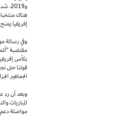
و2019
هناك منتخبات
إفريقيا يمنح
وفي رسالة مو
مقتضبة "أتم
بكأس إفريقيا
قوتنا حتى نج
الجماهير الجزا
وبعد أن رد 
المباريات وال
مواصلة دعم ا