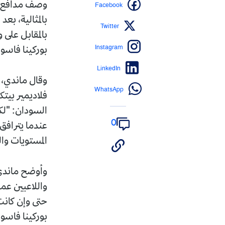
Facebook
وصف مدافع ال
بالمثالية، بعد
Twitter
بالمقابل على
Instagram
بوركينا فاسو.
LinkedIn
وقال ماندي، 
WhatsApp
فلاديمير بيت
السودان: "لكن
0
عندما يترافق 
المستويات وال
وأوضح ماندي أ
واللاعبين عم
حتى وإن كانت
بوركينا فاسو"