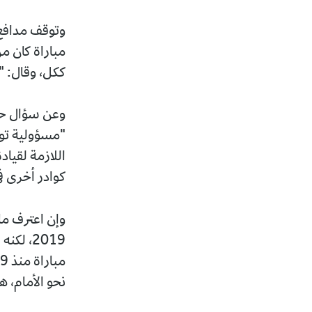
وتوقف مدافع 
مباراة كان م
ككل، وقال: "
وعن سؤال حول
"مسؤولية توج
اللازمة لقيا
كوادر أخرى ف
وإن اعترف مان
2019، ل
نحو الأمام، 