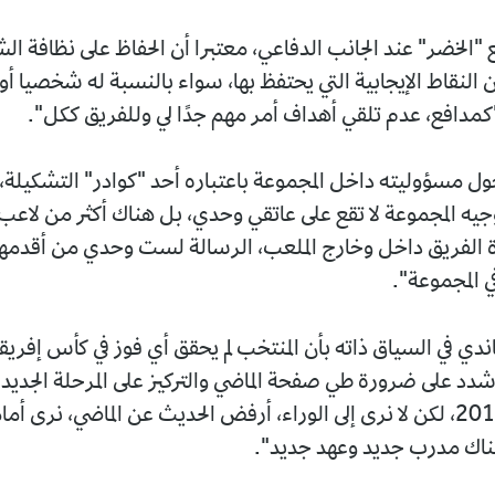
"الخضر" عند الجانب الدفاعي، معتبرا أن الحفاظ على نظافة الش
ن النقاط الإيجابية التي يحتفظ بها، سواء بالنسبة له شخصيا أ
كمدافع، عدم تلقي أهداف أمر مهم جدًا لي وللفريق ككل".
 مسؤوليته داخل المجموعة باعتباره أحد "كوادر" التشكيلة، ت
يه المجموعة لا تقع على عاتقي وحدي، بل هناك أكثر من لاعب 
دة الفريق داخل وخارج الملعب، الرسالة لست وحدي من أقدمها
ي المجموعة".
دي في السياق ذاته بأن المنتخب لم يحقق أي فوز في كأس إفريق
كنه شدد على ضرورة طي صفحة الماضي والتركيز على المرحلة الجديدة:
مباراة منذ 2019، لكن لا نرى إلى الوراء، أرفض الحديث عن الماضي، نرى
هناك مدرب جديد وعهد جديد".