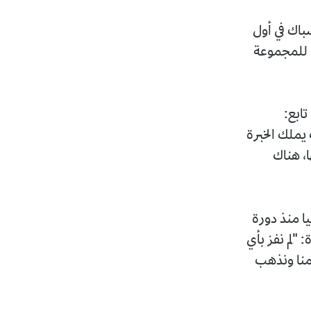
باك في أول
و للمجموعة
ابع:
يملك الخبرة
، هناك
يا منذ دورة
 "لم نفز بأي
 أمامنا ونذهب