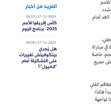
للأمم
المزيد من أخبار
ه شدد
الغد أمام
09:53
27-12-2025
كأس إفريقيا للأمم
2025- برنامج اليوم
طني،
08:50
27-12-2025
في مباراة
هل يُجري
بيتكوفيتش تغييرات
لحجم، خاصة
على التشكيلة أمام
على جميع
"الخيول"؟
لطاقم الفني
دأ هكذا،
 لمواجهة