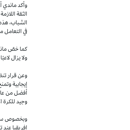
وأكد ماندي أ
الثقة اللازمة
الشباب، هذه 
في التعامل م
كما خصّ ماند
ولا يزال لاعب
وعن قرار تنظ
إيجابية وتمن
أفضل من عامي
وجيد للكرة ا
وبخصوص سؤال