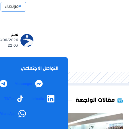
مونديال
ف.غ
22:03
التواصل الاجتماعي
Messenger
مقالات الواجهة
TikTok
LinkedIn
WhatsApp