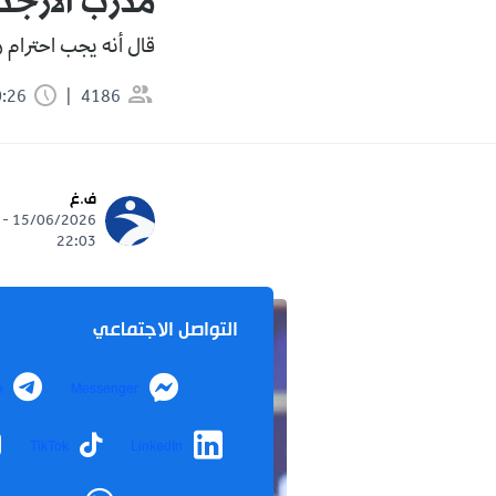
مدرب الأرجن
قال أنه يجب احترام ر
4186
0:26 دقيقة
ف.غ
15/06/2026 -
22:03
التواصل الاجتماعي
m
Messenger
TikTok
LinkedIn