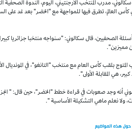
كالوني، مدرب المنتخب الأرجنتيني، اليوم، الندوة الصحفية ال
كأس العالم، تطرق فيها للمواجهة مع "الخضر" بعد غد على السا
أسئلة الصحفيين، قال سكالوني: "سنواجه منتخبا جزائريا كبيرا،
ن مميزين".
المتوج بلقب كأس العام مع منتخب "التانغو"، في المونديال الأخ
ر، هي المقابلة الأولى".
ني أنه وجد صعوبات في قراءة خطط "الخضر"، حين قال: " الجز
، ولا نعلم ماهي التشكيلة الأساسية ".
 حول هذه المواضيع