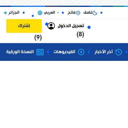
غامق
فاتح
العربي
الجزائر
تسجيل الدخول
إشتراك
(8)
(9)
آخر الأخبار
الفيديوهات
النسخة الورقية