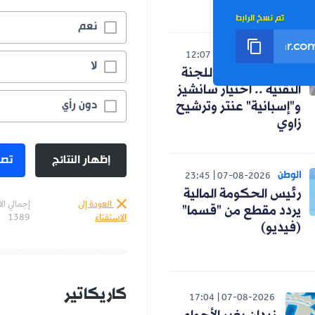
التوسعي
تم نسخ الرابط
نعم
رياضة
12:07
07-08-2026
لا
كواليس اجتماع اللجنة
التقنية .. اختيار سانشيز
دون رأي
و"إسبانية" عنتر وترشيح
زاوي
إظهار النتائج
تصو
الوطن
23:45
07-08-2026
رئيس الحكومة المالية
العودة إلى
إجمالي ال
يردد مقطع من "قسما"
الاستفتاء
1389
(فيديو)
كاريكاتير
17:04
07-08-2026