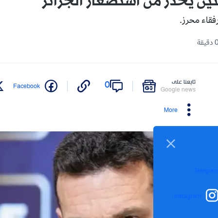
تين يحذر من استصغار الجزائر
فقاء محرز.
تابعنا على
0
Facebook
Google news
More
Telegra
Instagram