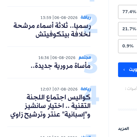
77.4%
رياضة
13:59
06-08-2026
رسميا.. ثلاثة أسماء مرشحة
21.7%
لخلافة بيتكوفيتش
0.9%
مجتمع
16:36
06-08-2026
مأساة مرورية جديدة..
يت
رياضة
أصوات :
12:07
07-08-2026
كواليس اجتماع اللجنة
التقنية .. اختيار سانشيز
و"إسبانية" عنتر وترشيح زاوي
المزيد