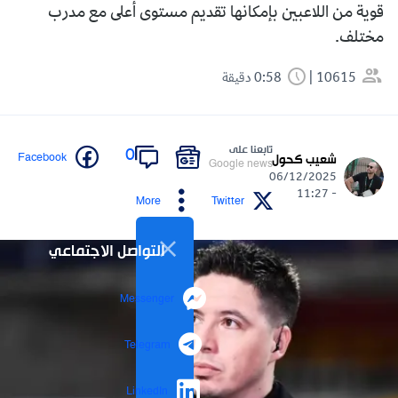
قوية من اللاعبين بإمكانها تقديم مستوى أعلى مع مدرب
مختلف.
10615
0:58 دقيقة
تابعنا على
0
Facebook
شعيب كحول
Google news
06/12/2025
- 11:27
More
Twitter
التواصل الاجتماعي
Messenger
Telegram
LinkedIn