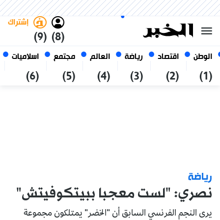
الأحد 25 صفر 1448 الموافق ل 09
غامق
فاتح
العربي
أغسطس 2026
الجزائر
إشتراك
(9)
(8)
الوطن
اقتصاد
رياضة
العالم
مجتمع
اسلاميات
(6)
(5)
(4)
(3)
(2)
(1)
رياضة
نصري: "لست معجبا ببيتكوفيتش"
يرى النجم الفرنسي السابق أن "الخضر" يمتلكون مجموعة