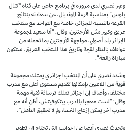
وعبر نصري لدى مروره في برنامج خاص على قناة "كنال
بلوس" بمناسبة قرعة المونديال، عن سعادته بنتائج
القرعة بالنسبة للجزائر، خاصة مع التواجد مع منتخب
عريق وكبير مثل الأرجنتين، وقال: "أنا سعيد لمجموعة
الجزائر بلد أصولي، مواجهة الأرجنتين بما تحمله من
عواطف بالنظر لقيمة وتاريخ هذا المنتخب العريق. ستكون
مباراة رائعة".
وشدد نصري على أن المنتخب الجزائري يمتلك مجموعة
قوية من اللاعبين بإمكانها تقديم مستوى أعلى مع مدرب
مختلف، وأضاف إن الجزائر تملك ترسانة فنية مهمة
وقال: "لست معجبا بالمدرب بيتكوفيتش، أظن أنه مع
مدرب آخر يمكن إزعاج النمسا، ولِمَ لا تحقيق التأهل".
وتحدث نصري أيضا عن الجوانب التي تحتاج إلى تطوير