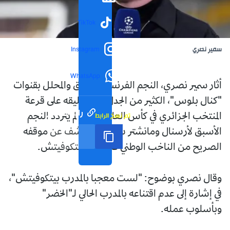
TikTok
سمير نصري
Instagram
WhatsApp
أثار سمير نصري، النجم الفرنسي السابق والمحلل بقنوات
"كنال بلوس"، الكثير من الجدل بعد تعليقه على قرعة
رابط مختصر
تم نسخ الرابط
المنتخب الجزائري في كأس العالم 2026، لم يتردد النجم
الأسبق لأرسنال ومانشتر سيتي في الكشف عن موقفه
الصريح من الناخب الوطني فلاديمير بيتكوفيتش.
وقال نصري بوضوح: "لست معجبا بالمدرب بيتكوفيتش"،
في إشارة إلى عدم اقتناعه بالمدرب الحالي لـ"الخضر"
وبأسلوب عمله.