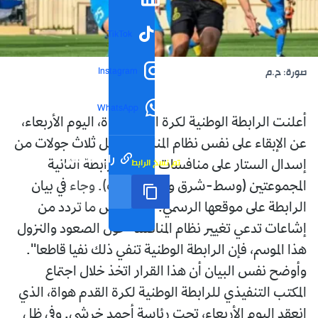
TikTok
Instagram
صورة: ح.م
WhatsApp
أعلنت الرابطة الوطنية لكرة القدم هواة، اليوم الأربعاء،
عن الإبقاء على نفس نظام المنافسة، قبل ثلاث جولات من
رابط مختصر
تم نسخ الرابط
إسدال الستار على منافسات بطولة الرابطة الثانية
المجموعتين (وسط-شرق ووسط-غرب). وجاء في بيان
الرابطة على موقعها الرسمي: ''فيما يخص ما تردد من
إشاعات تدعي تغيير نظام المنافسة حول الصعود والنزول
هذا الموسم، فإن الرابطة الوطنية تنفي ذلك نفيا قاطعا''.
وأوضح نفس البيان أن هذا القرار اتخذ خلال اجتماع
المكتب التنفيذي للرابطة الوطنية لكرة القدم هواة، الذي
انعقد اليوم الأربعاء، تحت رئاسة أحمد خرشي. وفي ظل