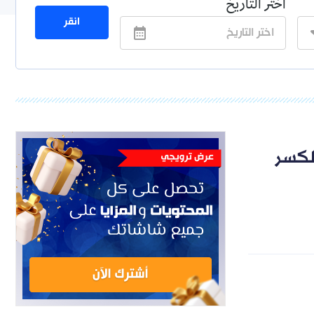
اختر التاريخ
انقر
لكسر