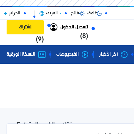
غامق
فاتح
العربي
الجزائر
تسجيل الدخول
إشتراك
(8)
(9)
آخر الأخبار
الفيديوهات
النسخة الورقية
نتائج الإجمالية /
5