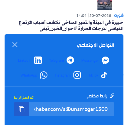
شورت
14:04
30-07-2026
خبيرة في البيئة والتغير المناخي تكشف أسباب الارتفاع
القياسي لدرجات الحرارة #حوار_الخبر_تيفي
التواصل الاجتماعي
LinkedIn
Telegram
Messenger
شورت
WhatsApp
Instagram
TikTok
14:15
26-07-2026
أعلنت حركة البناء الوطني عن مبادرة سياسية للتغلب على
العزوف الإنتخابي #حوار_الخبر_تيفي
رابط مختصر
تم نسخ الرابط