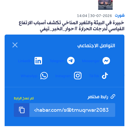
شورت
14:04
30-07-2026
خبيرة في البيئة والتغير المناخي تكشف أسباب الارتفاع
القياسي لدرجات الحرارة #حوار_الخبر_تيفي
التواصل الاجتماعي
LinkedIn
Telegram
Messenger
شورت
WhatsApp
Instagram
TikTok
14:15
26-07-2026
أعلنت حركة البناء الوطني عن مبادرة سياسية للتغلب على
العزوف الإنتخابي #حوار_الخبر_تيفي
رابط مختصر
تم نسخ الرابط