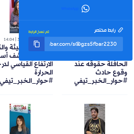
WhatsApp
رابط مختصر
تم نسخ الرابط
شورت
شورت
14:04
30-07-2026
14:57
02-08-2026
تعويضات وضمانات..
خبيرة في البيئة وال
هكذا يحمي راكب
المناخي تكشف أسب
الحافلة حقوقه عند
الارتفاع القياسي لد
وقوع حادث
الحرارة
#حوار_الخبر_تيفي
#حوار_الخبر_تيفي