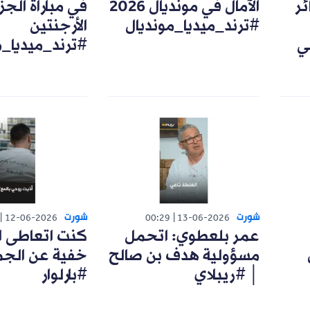
ئر
الآمال في مونديال 2026
في مباراة الجزا
#ترند_ميديا_مونديال
الأرجنتين
ي
#ترند_ميديا_م
شورت
شورت
12-06-2026
00:29
13-06-2026
عمر بلعطوي: اتحمل
كنت اتعاطى ا
مسؤولية هدف بن صالح
خفية عن الجم
│ #ريبلاي
#بارلوار