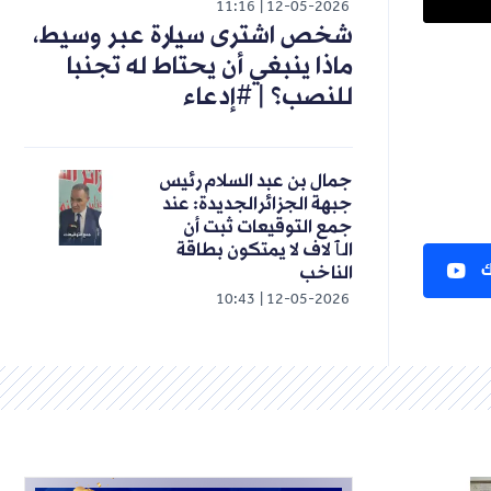
11:16
12-05-2026
شخص اشترى سيارة عبر وسيط،
ماذا ينبغي أن يحتاط له تجنبا
للنصب؟ | #إدعاء
جمال بن عبد السلام رئيس
جبهة الجزائرالجديدة: عند
جمع التوقيعات ثبت أن
الٱلاف لا يمتكون بطاقة
ك
الناخب
10:43
12-05-2026