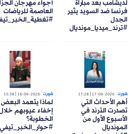
لديشامب بعد مباراة
أجواء مهرجان الجزا
فرنسا ضد السويد يثير
العاصمة للرياضات
الجدل
#تغطية_الخبر_تيف
#ترند_ميديا_مونديال
شورت
شورت
15:38
16-06-2026
17:28
17-06-2026
أهم الأحداث التي
لماذا يتعمد البعض
تصدرت الترند في
إخفاء عيوبهم خلال
الأسبوع الأول من
الخطوبة؟
المونديال
#حوار_الخبر_تيفي