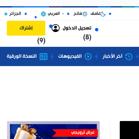
غامق
فاتح
العربي
الجزائر
تسجيل الدخول
إشتراك
(8)
(9)
آخر الأخبار
الفيديوهات
النسخة الورقية