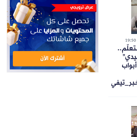
19:50
تعلّم..
يدي"
أبواب
خبر_تيفي