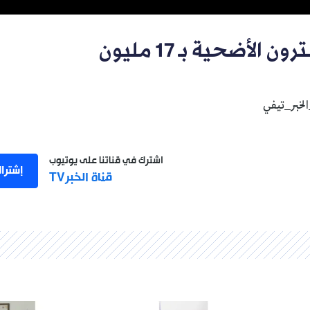
تاجر ماشية: كثير من المواطنين يشترون الأضحية بـ 17 مليون
اشترك في قناتنا على يوتيوب
إشترا
قناة الخبرTV