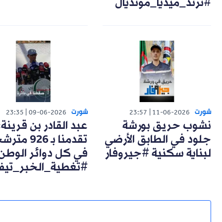
#ترند_ميديا_مونديال
شورت
شورت
23:35
09-06-2026
23:57
11-06-2026
نشوب حريق بورشة
عبد القادر بن قرينة:
جلود في الطابق الأرضي
تقدمنا بـ 926 مت
لبناية سكنية #جيروفار
في كل دوائر الوطن
#تغطية_الخبر_تيف