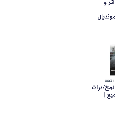
ئر و
ونديال
00:31
لمخ/درات
يع |