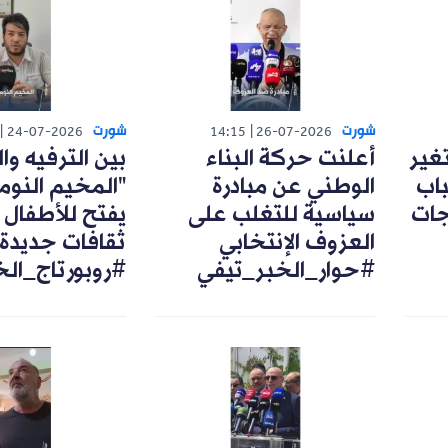
شورت
شورت
24-07-2026
14:15
26-07-2026
تغير
أعلنت حركة البناء
بين الترفيه وال
اب
الوطني عن مبادرة
"المخيم النوم
رجات
سياسية للتغلب على
يفتح للأطفال 
العزوف الإنتخابي
ثقافات جديدة
#حوار_الخبر_تيفي
#روبورتاج_ال