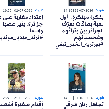
شورت
شورت
19:35
02-07-2026
14:16
22-07-2026
بفكرة مبتكرة.. أول
إعتداء مغاربة على 
لعبة بطاقات تُعرّف
جزائري يثير غضبا
الجزائريين بتراثهم
واسعا
وشخصياتهم
#ترند_ميديا_مونديا
#بورتريه_الخبر_تيفي
شورت
شورت
23:49
21-06-2026
14:55
01-07-2026
تجاهل ريان شرقي
أقدام صغيرة أشعل