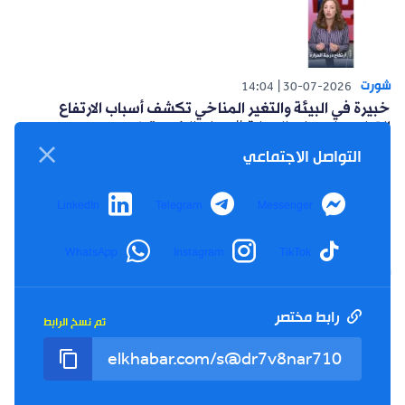
شورت
14:04
30-07-2026
خبيرة في البيئة والتغير المناخي تكشف أسباب الارتفاع
القياسي لدرجات الحرارة #حوار_الخبر_تيفي
التواصل الاجتماعي
LinkedIn
Telegram
Messenger
WhatsApp
Instagram
TikTok
شورت
14:15
26-07-2026
أعلنت حركة البناء الوطني عن مبادرة سياسية للتغلب على
العزوف الإنتخابي #حوار_الخبر_تيفي
رابط مختصر
تم نسخ الرابط