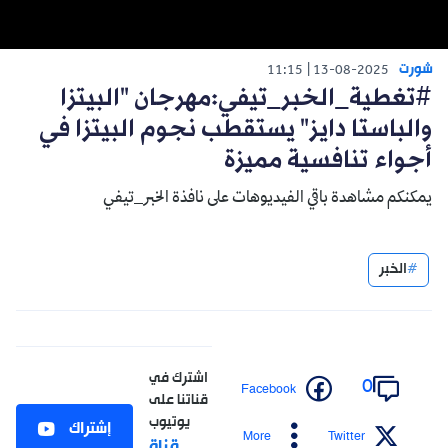
شورت
11:15
13-08-2025
#تغطية_الخبر_تيفي:مهرجان "البيتزا
والباستا دايز" يستقطب نجوم البيتزا في
أجواء تنافسية مميزة
يمكنكم مشاهدة باقي الفيديوهات على نافذة الخبر_تيفي
الخبر
اشترك في
0
Facebook
قناتنا على
يوتيوب
إشتراك
More
Twitter
قناة