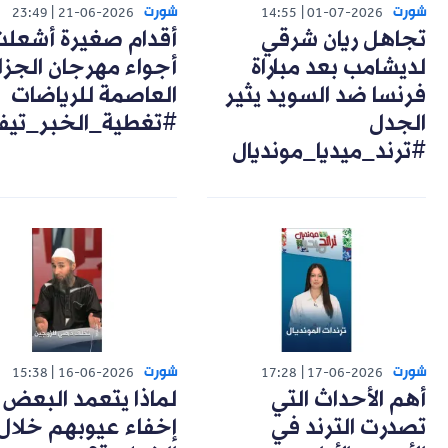
شورت
شورت
23:49
21-06-2026
14:55
01-07-2026
تجاهل ريان شرقي
أقدام صغيرة أشعل
لديشامب بعد مباراة
أجواء مهرجان الجزا
فرنسا ضد السويد يثير
العاصمة للرياضات
الجدل
#تغطية_الخبر_تيف
#ترند_ميديا_مونديال
شورت
شورت
15:38
16-06-2026
17:28
17-06-2026
أهم الأحداث التي
لماذا يتعمد البعض
تصدرت الترند في
إخفاء عيوبهم خلال