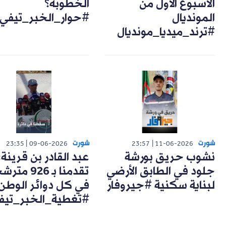
الأسبوع الأول من
الخطوبة؟
المونديال
#حوار_الخبر_تيفي
#ترند_ميديا_مونديال
شورت
شورت
23:35
09-06-2026
23:57
11-06-2026
نشوب حريق بورشة
عبد القادر بن قرينة:
جلود في الطابق الأرضي
تقدمنا بـ 926 مت
لبناية سكنية #جيروفار
في كل دوائر الوطن
#تغطية_الخبر_تيف