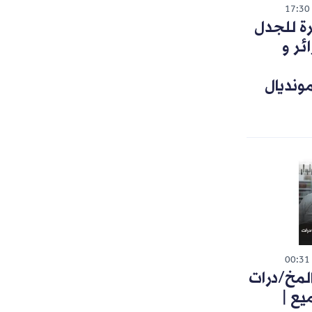
17:30
رة للجدل
ئر و
ونديال
00:31
لمخ/درات
يع |