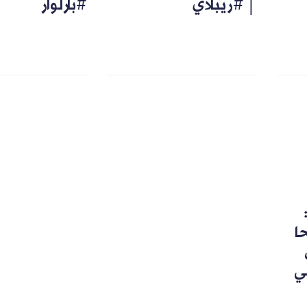
│ #ريبلاي
#بارلوار
رشحا
ي