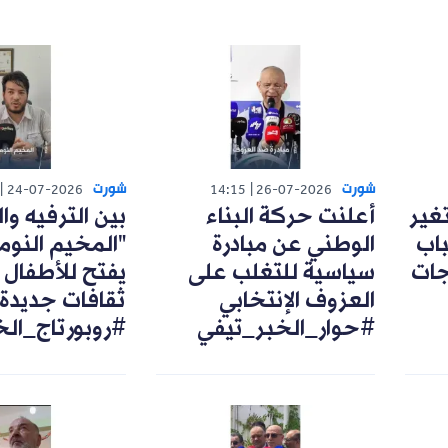
شورت
شورت
24-07-2026
14:15
26-07-2026
تغير
أعلنت حركة البناء
بين الترفيه وال
اب
الوطني عن مبادرة
"المخيم النوم
رجات
سياسية للتغلب على
يفتح للأطفال 
العزوف الإنتخابي
ثقافات جديدة
#حوار_الخبر_تيفي
#روبورتاج_ال