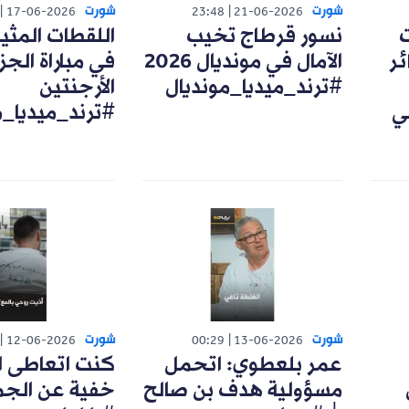
شورت
شورت
17-06-2026
23:48
21-06-2026
ت
نسور قرطاج تخيب
اللقطات المثي
ئر
الآمال في مونديال 2026
في مباراة الجزا
#ترند_ميديا_مونديال
الأرجنتين
ي
#ترند_ميديا_م
شورت
شورت
12-06-2026
00:29
13-06-2026
عمر بلعطوي: اتحمل
كنت اتعاطى ا
مسؤولية هدف بن صالح
خفية عن الجم