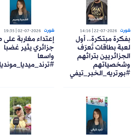
شورت
شورت
19:35
02-07-2026
14:16
22-07-2026
بفكرة مبتكرة.. أول
إعتداء مغاربة على 
لعبة بطاقات تُعرّف
جزائري يثير غضبا
الجزائريين بتراثهم
واسعا
وشخصياتهم
#ترند_ميديا_مونديا
#بورتريه_الخبر_تيفي