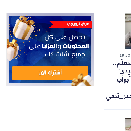
19:50
تعلّم..
يدي"
أبواب
خبر_تيفي