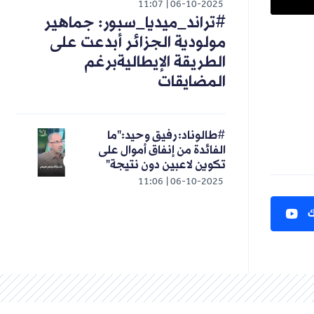
11:07
06-10-2025
#تراند_ميديا_سبور: جماهير
مولودية الجزائر أبدعت على
الطريقة الإيطاليةبرغم
المضايقات
#طالوناد: رفيق وحيد:"ما
الفائدة من إنفاق أموال على
تكوين لاعبين دون نتيجة"
11:06
06-10-2025
ك