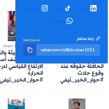
Instagram
TikTok
LinkedIn
WhatsApp
رابط مختصر
تم نسخ الرابط
شورت
شورت
14:04
30-07-2026
14:57
02-08-2026
تعويضات وضمانات..
خبيرة في البيئة وال
هكذا يحمي راكب
المناخي تكشف أسب
الحافلة حقوقه عند
الارتفاع القياسي لد
وقوع حادث
الحرارة
#حوار_الخبر_تيفي
#حوار_الخبر_تيفي