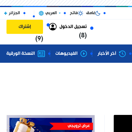
غامق
فاتح
العربي
الجزائر
تسجيل الدخول
إشتراك
(8)
(9)
آخر الأخبار
الفيديوهات
النسخة الورقية