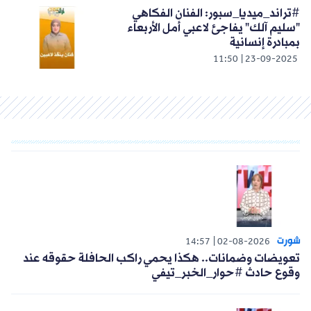
#تراند_ميديا_سبور: الفنان الفكاهي
"سليم آلك" يفاجئ لاعبي أمل الأربعاء
بمبادرة إنسانية
11:50
23-09-2025
شورت
14:57
02-08-2026
تعويضات وضمانات.. هكذا يحمي راكب الحافلة حقوقه عند
وقوع حادث #حوار_الخبر_تيفي