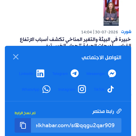
شورت
14:04
30-07-2026
خبيرة في البيئة والتغير المناخي تكشف أسباب الارتفاع
القياسي لدرجات الحرارة #حوار_الخبر_تيفي
التواصل الاجتماعي
LinkedIn
Telegram
Messenger
WhatsApp
Instagram
TikTok
شورت
14:15
26-07-2026
أعلنت حركة البناء الوطني عن مبادرة سياسية للتغلب على
العزوف الإنتخابي #حوار_الخبر_تيفي
رابط مختصر
تم نسخ الرابط