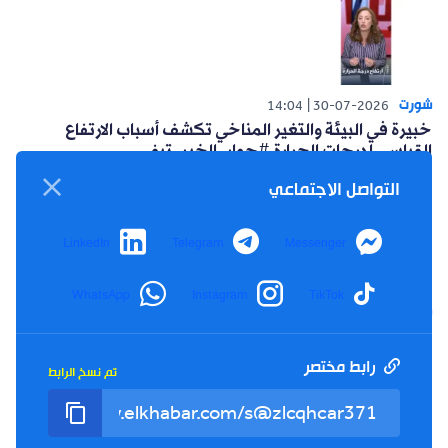
شورت
14:04
30-07-2026
خبيرة في البيئة والتغير المناخي تكشف أسباب الارتفاع
القياسي لدرجات الحرارة #حوار_الخبر_تيفي
التواصل الاجتماعي
LinkedIn
Telegram
Messenger
WhatsApp
Instagram
TikTok
شورت
14:15
26-07-2026
أعلنت حركة البناء الوطني عن مبادرة سياسية للتغلب على
العزوف الإنتخابي #حوار_الخبر_تيفي
رابط مختصر
تم نسخ الرابط