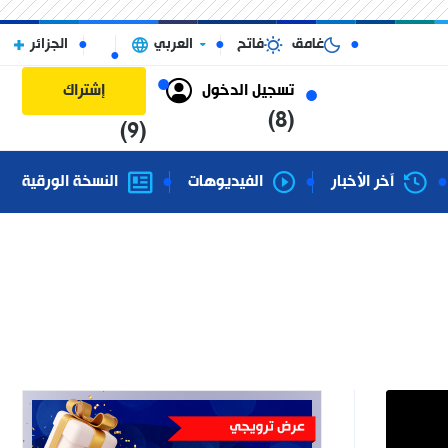
غامق
فاتح
العربي
الجزائر
تسجيل الدخول
إشتراك
(8)
(9)
آخر الأخبار
الفيديوهات
النسخة الورقية