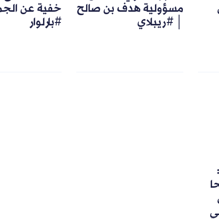
مسؤولية هدف بن صالح
خفية عن الجم
│ #ريبلاي
#بارلوار
رشحا
ي