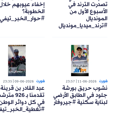
تصدرت الترند في
إخفاء عيوبهم خلال
الأسبوع الأول من
الخطوبة؟
المونديال
#حوار_الخبر_تيفي
#ترند_ميديا_مونديال
شورت
شورت
23:35
09-06-2026
23:57
11-06-2026
نشوب حريق بورشة
عبد القادر بن قرينة:
جلود في الطابق الأرضي
تقدمنا بـ 926 مت
لبناية سكنية #جيروفار
في كل دوائر الوطن
#تغطية_الخبر_تيف