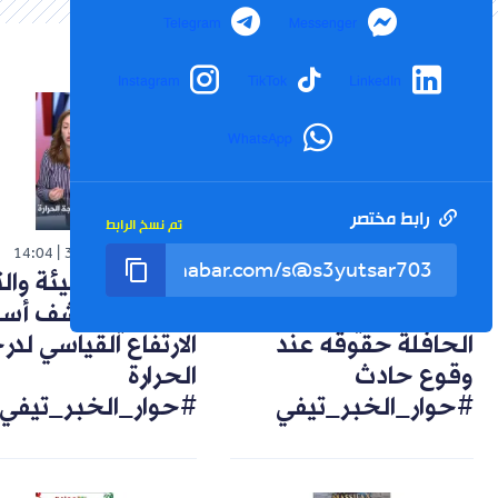
Telegram
Messenger
Instagram
TikTok
LinkedIn
WhatsApp
رابط مختصر
تم نسخ الرابط
شورت
شورت
14:04
30-07-2026
14:57
02-08-2026
تعويضات وضمانات..
خبيرة في البيئة وال
هكذا يحمي راكب
المناخي تكشف أسب
الحافلة حقوقه عند
الارتفاع القياسي لد
وقوع حادث
الحرارة
#حوار_الخبر_تيفي
#حوار_الخبر_تيفي