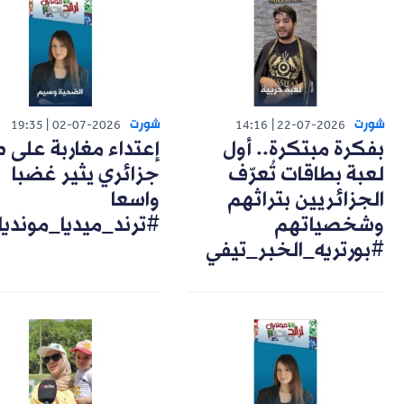
شورت
شورت
19:35
02-07-2026
14:16
22-07-2026
بفكرة مبتكرة.. أول
إعتداء مغاربة على 
لعبة بطاقات تُعرّف
جزائري يثير غضبا
الجزائريين بتراثهم
واسعا
وشخصياتهم
#ترند_ميديا_مونديا
#بورتريه_الخبر_تيفي