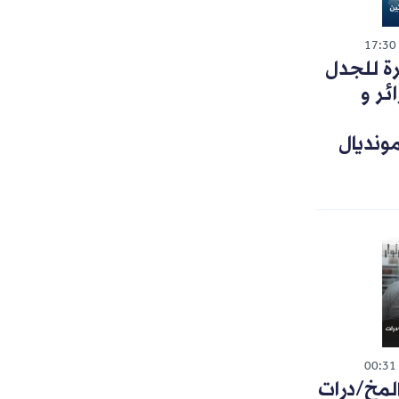
17:30
رة للجدل
ئر و
ونديال
00:31
لمخ/درات