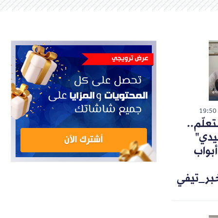
19:50
تعلّم..
يدي"
أبواب
خبر_تيفي