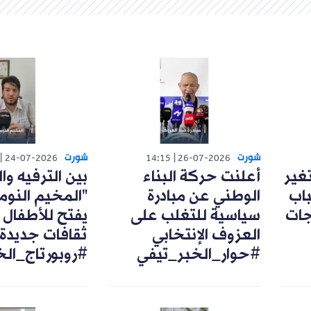
شورت
شورت
24-07-2026
14:15
26-07-2026
تغير
أعلنت حركة البناء
بين الترفيه وال
اب
الوطني عن مبادرة
"المخيم النوم
رجات
سياسية للتغلب على
يفتح للأطفال 
العزوف الإنتخابي
ثقافات جديدة
#حوار_الخبر_تيفي
#روبورتاج_ال