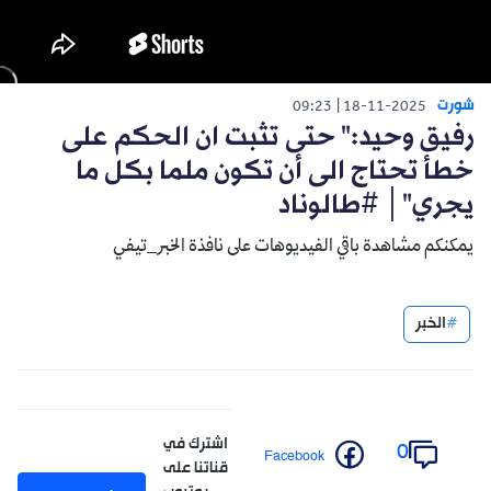
شورت
09:23
18-11-2025
رفيق وحيد:" حتى تثبت ان الحكم على
خطأ تحتاج الى أن تكون ملما بكل ما
يجري"│ #طالوناد
يمكنكم مشاهدة باقي الفيديوهات على نافذة الخبر_تيفي
الخبر
اشترك في
0
Facebook
قناتنا على