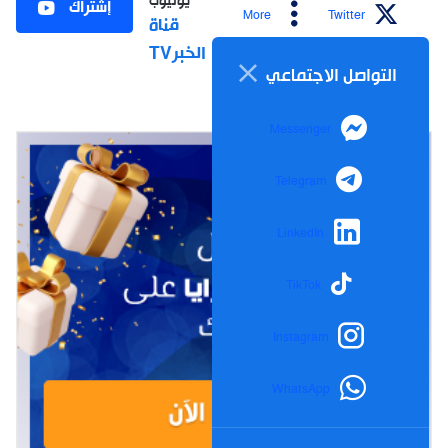
يوتيوب
إشتراك
More
Twitter
قناة
الخبرTV
التواصل الاجتماعي
Messenger
Telegram
LinkedIn
TikTok
Instagram
WhatsApp