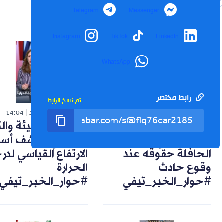
Telegram
Messenger
Instagram
TikTok
LinkedIn
WhatsApp
رابط مختصر
تم نسخ الرابط
شورت
شورت
14:04
30-07-2026
14:57
02-08-2026
تعويضات وضمانات..
خبيرة في البيئة وال
هكذا يحمي راكب
المناخي تكشف أسب
الحافلة حقوقه عند
الارتفاع القياسي لد
وقوع حادث
الحرارة
#حوار_الخبر_تيفي
#حوار_الخبر_تيفي