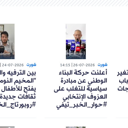
شورت
شورت
24-07-2026
14:15
26-07-2026
تغير
أعلنت حركة البناء
بين الترفيه وال
اب
الوطني عن مبادرة
"المخيم النوم
رجات
سياسية للتغلب على
يفتح للأطفال 
العزوف الإنتخابي
ثقافات جديدة
#حوار_الخبر_تيفي
#روبورتاج_ال