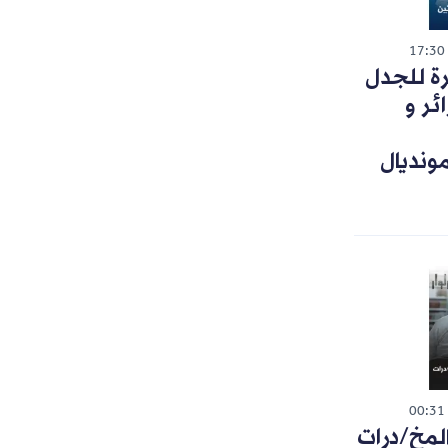
17:30
رة للجدل
ئر و
ونديال
00:31
لمخ/درات