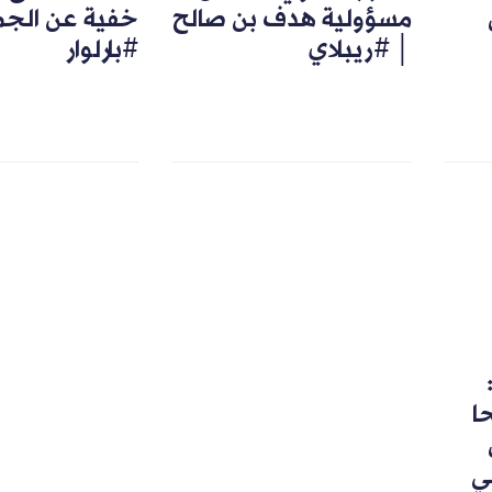
مسؤولية هدف بن صالح
خفية عن الجم
│ #ريبلاي
#بارلوار
رشحا
ي