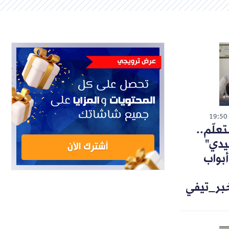
19:50
تعلّم..
يدي"
أبواب
خبر_تيفي