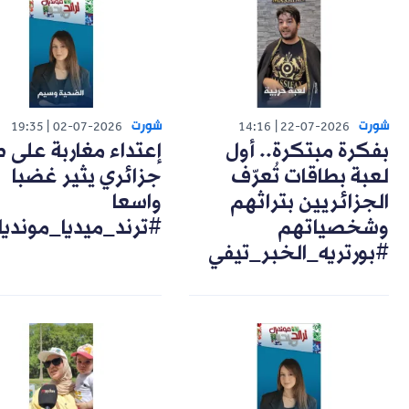
شورت
شورت
19:35
02-07-2026
14:16
22-07-2026
بفكرة مبتكرة.. أول
إعتداء مغاربة على 
لعبة بطاقات تُعرّف
جزائري يثير غضبا
الجزائريين بتراثهم
واسعا
وشخصياتهم
#ترند_ميديا_مونديا
#بورتريه_الخبر_تيفي