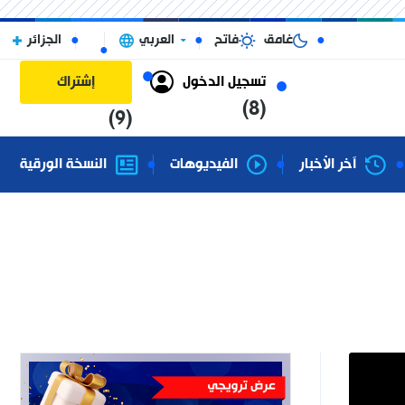
غامق
فاتح
العربي
الجزائر
تسجيل الدخول
إشتراك
(8)
(9)
آخر الأخبار
الفيديوهات
النسخة الورقية