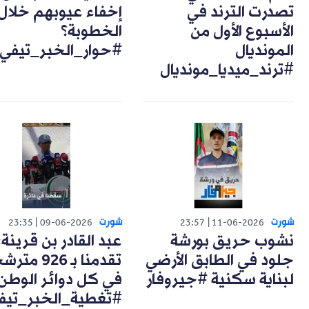
تصدرت الترند في
إخفاء عيوبهم خلال
الأسبوع الأول من
الخطوبة؟
المونديال
#حوار_الخبر_تيفي
#ترند_ميديا_مونديال
شورت
شورت
23:35
09-06-2026
23:57
11-06-2026
نشوب حريق بورشة
عبد القادر بن قرينة:
جلود في الطابق الأرضي
تقدمنا بـ 926 مت
لبناية سكنية #جيروفار
في كل دوائر الوطن
#تغطية_الخبر_تيف