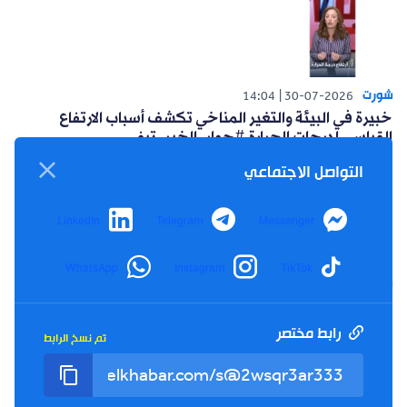
شورت
14:04
30-07-2026
خبيرة في البيئة والتغير المناخي تكشف أسباب الارتفاع
القياسي لدرجات الحرارة #حوار_الخبر_تيفي
التواصل الاجتماعي
LinkedIn
Telegram
Messenger
WhatsApp
Instagram
TikTok
شورت
14:15
26-07-2026
أعلنت حركة البناء الوطني عن مبادرة سياسية للتغلب على
العزوف الإنتخابي #حوار_الخبر_تيفي
رابط مختصر
تم نسخ الرابط