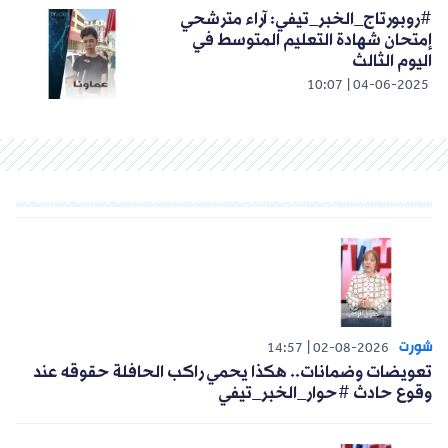
#روبورتاج_الخبر_تيفي: آراء مترشحي
إمتحان شهادة التعليم المتوسط في
اليوم الثالث
10:07
04-06-2025
شورت
14:57
02-08-2026
تعويضات وضمانات.. هكذا يحمي راكب الحافلة حقوقه عند
وقوع حادث #حوار_الخبر_تيفي