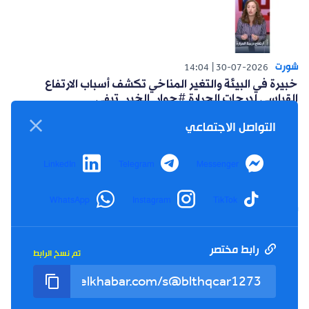
شورت
14:04
30-07-2026
خبيرة في البيئة والتغير المناخي تكشف أسباب الارتفاع
القياسي لدرجات الحرارة #حوار_الخبر_تيفي
التواصل الاجتماعي
LinkedIn
Telegram
Messenger
WhatsApp
Instagram
TikTok
شورت
14:15
26-07-2026
أعلنت حركة البناء الوطني عن مبادرة سياسية للتغلب على
العزوف الإنتخابي #حوار_الخبر_تيفي
رابط مختصر
تم نسخ الرابط