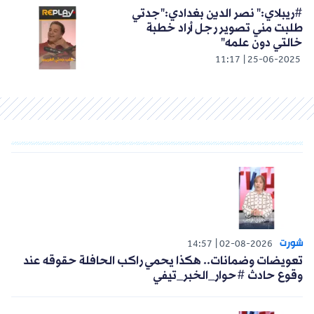
#ريبلاي:" نصر الدين بغدادي:"جدتي
طلبت مني تصوير رجل أراد خطبة
خالتي دون علمه"
11:17
25-06-2025
شورت
14:57
02-08-2026
تعويضات وضمانات.. هكذا يحمي راكب الحافلة حقوقه عند
وقوع حادث #حوار_الخبر_تيفي