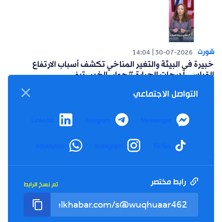
شورت
14:04
30-07-2026
خبيرة في البيئة والتغير المناخي تكشف أسباب الارتفاع
القياسي لدرجات الحرارة #حوار_الخبر_تيفي
التواصل الاجتماعي
LinkedIn
Telegram
Messenger
WhatsApp
Instagram
TikTok
شورت
14:15
26-07-2026
أعلنت حركة البناء الوطني عن مبادرة سياسية للتغلب على
العزوف الإنتخابي #حوار_الخبر_تيفي
رابط مختصر
تم نسخ الرابط